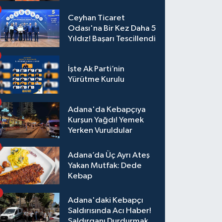
Ceyhan Ticaret
Odası'na Bir Kez Daha 5
Yıldız! Başarı Tescillendi
İşte Ak Parti’nin
Yürütme Kurulu
Adana'da Kebapçıya
Kurşun Yağdı! Yemek
Yerken Vuruldular
Adana’da Üç Ayrı Ateş
Yakan Mutfak: Dede
Kebap
Adana'daki Kebapçı
Saldırısında Acı Haber!
Saldırganı Durdurmak