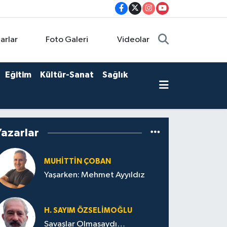
arlar
Foto Galeri
Videolar
Eğitim
Kültür-Sanat
Sağlık
Yazarlar
MUHITTIN ÇOBAN
Yaşarken: Mehmet Ayyıldız
H. SAYIM ÖZSELİMOĞLU
Savaşlar Olmasaydı…