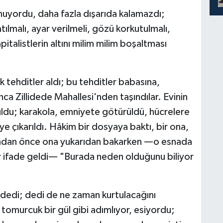
okunuyordu, daha fazla dışarıda kalamazdı;
lmalı, ayar verilmeli, gözü korkutulmalı,
talistlerin altını milim milim boşaltması
 tehditler aldı; bu tehditler babasına,
ca Zillidede Mahallesi'nden taşındılar. Evinin
ldu; karakola, emniyete götürüldü, hücrelere
 çıkarıldı. Hâkim bir dosyaya baktı, bir ona,
amadan önce ona yukarıdan bakarken —o esnada
ir ifade geldi— "Burada neden olduğunu biliyor
dedi; dedi de ne zaman kurtulacağını
a tomurcuk bir gül gibi adımlıyor, esiyordu;