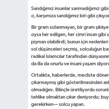
Sandığımız insanlar sanmadığımız gibi
o, karşımıza sandığımız biri gibi çıkıy
Bir gram sızlanmayan, bir gram şikâye
oysa her edilgen, her cimri insan gibi sı
pişman olabilirdi; bunun için nedenleri 
sol düşünceleri seçmiş, solculuğun baş
radikal İslamcılar tarafından dünyasın
da illa da onurlu ve insani yaşam diyo
Ortalıkta, haberlerde, mecliste dönen s
çıkarınaymış gibi gösterilmesinden an
olmadığını. Bilinçle üretiliyordu sorunl
tehlike olmaktan çıkar deniyordu; buy
gerekirken— solcu yapan.