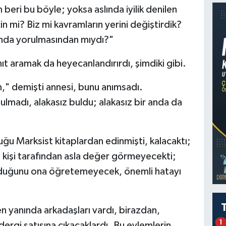
 beri bu böyle; yoksa aslında iyilik denilen
çin mi? Biz mi kavramların yerini değiştirdik?
şısında yorulmasından mıydı?"
nıt aramak da heyecanlandırırdı, şimdiki gibi.
" demişti annesi, bunu anımsadı.
lmadı, alakasız buldu; alakasız bir anda da
ğu Marksist kitaplardan edinmişti, kalacaktı;
 kişi tarafından asla değer görmeyecekti;
duğunu ona öğretemeyecek, önemli hatayı
ken yanında arkadaşları vardı, birazdan,
1
dergi satışına çıkacaklardı. Bu eylemlerin