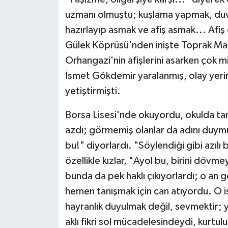
uzmanı olmuştu; kuşlama yapmak, duva
hazırlayıp asmak ve afiş asmak... Afiş
Gülek Köprüsü'nden inişte Toprak Mah
Orhangazi'nin afişlerini asarken çok mill
İsmet Gökdemir yaralanmış, olay yerin
yetiştirmişti.
Borsa Lisesi'nde okuyordu, okulda ta
azdı; görmemiş olanlar da adını duy
bu!" diyorlardı. "Söylendiği gibi azılı
özellikle kızlar, "Ayol bu, birini dövme
bunda da pek haklı çıkıyorlardı; o an 
hemen tanışmak için can atıyordu. O i
hayranlık duyulmak değil, sevmektir; 
aklı fikri sol mücadelesindeydi, kurtul