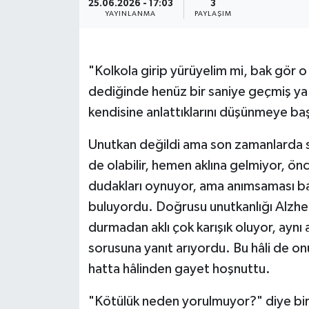
25.06.2026 - 17:03
3
YAYINLANMA
PAYLAŞIM
Resmi İlanlar
"Kolkola girip yürüyelim mi, bak gör 
dediğinde henüz bir saniye geçmiş y
kendisine anlattıklarını düşünmeye baş
Unutkan değildi ama son zamanlarda sü
de olabilir, hemen aklına gelmiyor, ö
dudakları oynuyor, ama anımsaması ba
buluyordu. Doğrusu unutkanlığı Alzheim
durmadan aklı çok karışık oluyor, aynı
sorusuna yanıt arıyordu. Bu hâli de on
hatta hâlinden gayet hoşnuttu.
"Kötülük neden yorulmuyor?" diye bir 