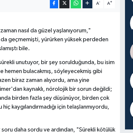
-
+
A
A
o zaman nasıl da güzel yaşlanıyorum,"
a da geçmemişti, yürürken yüksek perdeden
lamıştı bile.
rekli unutuyor, bir şey sorulduğunda, bu isim
nce hemen bulacakmış, söyleyecekmiş gibi
zen biraz zaman alıyordu, ama yine
er'dan kaynaklı, nörolojik bir sorun değildi;
 anda birden fazla şey düşünüyor, birden çok
u hiç kaygılandırmadığı için telaşlanmıyordu,
soru daha sordu ve ardından, "Sürekli kötülük