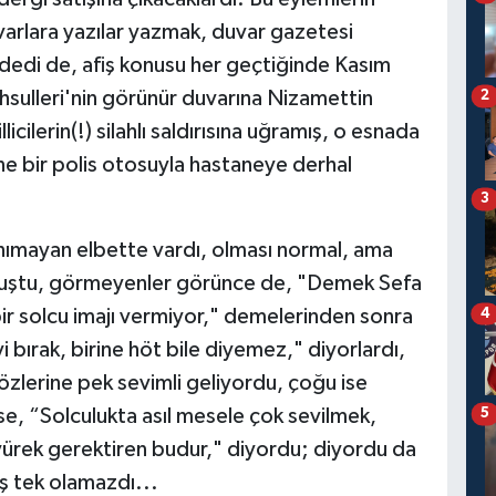
rlara yazılar yazmak, duvar gazetesi
 dedi de, afiş konusu her geçtiğinde Kasım
sulleri'nin görünür duvarına Nizamettin
2
icilerin(!) silahlı saldırısına uğramış, o esnada
e bir polis otosuyla hastaneye derhal
3
nımayan elbette vardı, olması normal, ama
muştu, görmeyenler görünce de, "Demek Sefa
 bir solcu imajı vermiyor," demelerinden sonra
4
yi bırak, birine höt bile diyemez," diyorlardı,
gözlerine pek sevimli geliyordu, çoğu ise
se, “Solculukta asıl mesele çok sevilmek,
5
yürek gerektiren budur," diyordu; diyordu da
uş tek olamazdı...