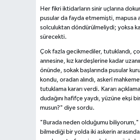
Her fikri iktidarların sinir uçlarına d
pusular da fayda etmemişti, mapusa atı
solculuktan döndürülmeliydi; yoksa kapi
sürecekti.
Çok fazla gecikmediler, tutuklandı, çok
annesine, kız kardeşlerine kadar uzanın
önünde, sokak başlarında pusular kuru
kondu, oradan alındı, askerî mahkemeye
tutuklama kararı verdi. Kararı açıkl
dudağını hafifçe yaydı, yüzüne ekşi b
musun?" diye sordu.
"Burada neden olduğumu biliyorum," 
bilmediği bir yolda iki askerin arasınd