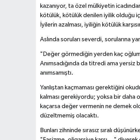
kazanıyor, ta özel mülkiyetin icadından
kötülük, kötülük denilen iyilik olduğu i
İyilerin azalması, iyiliğin kötülük kar
Aslında soruları severdi, sorularına ya
"Değer görmediğin yerden kaç oğlum,
Anımsadığında da titredi ama yersiz bu
anımsamıştı.
Yanlıştan kaçmaması gerektiğini okudu
kalması gerekiyordu; yoksa bir daha o
kaçarsa değer vermenin ne demek ol
düzeltmemiş olacaktı.
Bunları zihninde sırasız sıralı düşünür
"Faşizme, oligarşiye karşı..." diyerek 