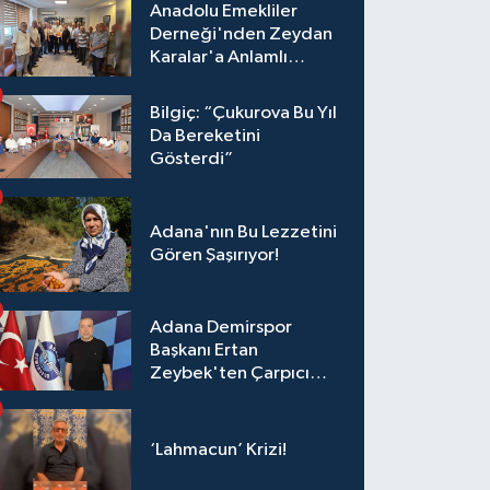
Anadolu Emekliler
Derneği'nden Zeydan
Karalar'a Anlamlı
Ziyaret!
Bilgiç: “Çukurova Bu Yıl
Da Bereketini
Gösterdi”
Adana'nın Bu Lezzetini
Gören Şaşırıyor!
Adana Demirspor
Başkanı Ertan
Zeybek'ten Çarpıcı
Çağrı: "Destek Olmazsa
Toparlanmak 10 Yıl
Sürer"
‘Lahmacun’ Krizi!