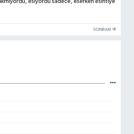
akmıyordu, esiyordu sadece, eserken esintiye
SONRAKI