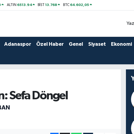
8
6513.94
13.768
64.602,05
ALTIN
BİST
BTC
Yaz
Adanaspor
Özel Haber
Genel
Siyaset
Ekonomi
n: Sefa Döngel
BAN