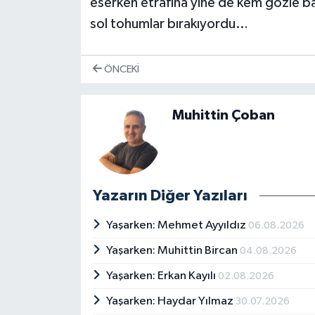
eserken etrafına yine de kem gözle b
sol tohumlar bırakıyordu…
ÖNCEKI
Muhittin Çoban
Yazarın Diğer Yazıları
Yaşarken: Mehmet Ayyıldız
06.08.2026
Yaşarken: Muhittin Bircan
04.08.2026
Yaşarken: Erkan Kayılı
02.08.2026
Yaşarken: Haydar Yılmaz
30.07.2026