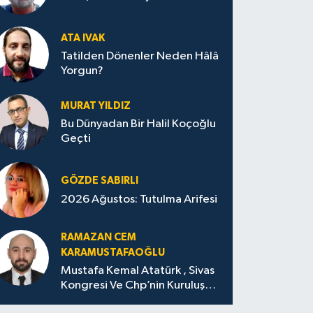
ATA IVAK
Tatilden Dönenler Neden Hâlâ
Yorgun?
MURAT YILDIZ
Bu Dünyadan Bir Halil Koçoğlu
Geçti
GÖZDE SABIRLI
2026 Ağustos: Tutulma Arifesi
RAMAZAN CEM
KARAMUSTAFAOĞLU
Mustafa Kemal Atatürk , Sivas
Kongresi Ve Chp’nin Kuruluşu
(Amasya Menifestosu)