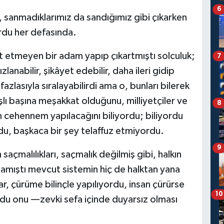
6
, sanmadıklarımız da sandığımız gibi çıkarken
ordu her defasında.
t etmeyen bir adam yapıp çıkartmıştı solculuk;
7
zlanabilir, şikâyet edebilir, daha ileri gidip
fazlasıyla sıralayabilirdi ama o, bunları bilerek
lı başına meşakkat olduğunu, milliyetçiler ve
8
ın cehennem yapılacağını biliyordu; biliyordu
rdu, başkaca bir şey telaffuz etmiyordu.
9
açmalılıkları, saçmalık değilmiş gibi, halkın
lamıştı mevcut sistemin hiç de halktan yana
ar, çürüme bilinçle yapılıyordu, insan çürürse
10
du onu —zevki sefa içinde duyarsız olması