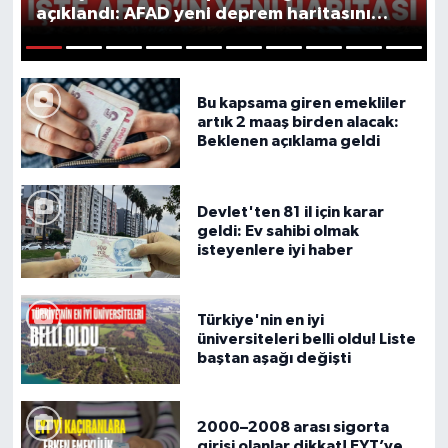
açıklandı: AFAD yeni deprem haritasını
gösterdi
Resmi İlanlar
1
2
3
4
5
6
7
8
9
10
Bu kapsama giren emekliler
artık 2 maaş birden alacak:
Beklenen açıklama geldi
Devlet'ten 81 il için karar
geldi: Ev sahibi olmak
isteyenlere iyi haber
Türkiye'nin en iyi
üniversiteleri belli oldu! Liste
baştan aşağı değişti
2000–2008 arası sigorta
girişi olanlar dikkat! EYT’ye