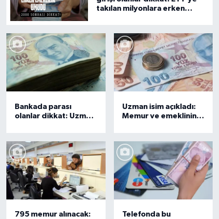
takılan milyonlara erken
emeklilik umudu
Bankada parası
Uzman isim açıkladı:
olanlar dikkat: Uzman
Memur ve emeklinin
isim kötü haberi verdi
Ocak zammı bakın ne
kadar olacak
795 memur alınacak:
Telefonda bu