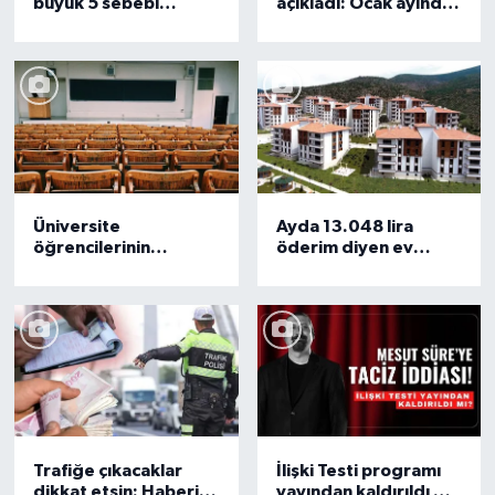
büyük 5 sebebi
açıkladı: Ocak ayında
açıklandı: Bunlara
emekli maaşı ve
dikkat edenler
asgari ücret ne kadar
güvende olacak
olacak
Üniversite
Ayda 13.048 lira
öğrencilerinin
öderim diyen ev
başvurması gerek: Bu
sahibi olacak: TOKİ
22 kurum binlerce lira
beklenen fırsatı
burs verecek
duyurdu
Trafiğe çıkacaklar
İlişki Testi programı
dikkat etsin: Haberi
yayından kaldırıldı mı?