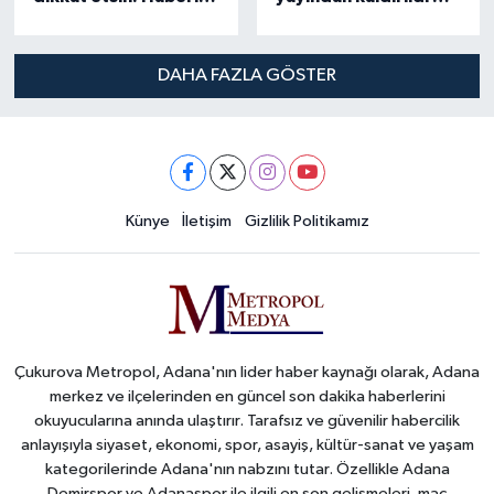
olmayanlar bu 7
İlişki Testi programını
hareketten ceza
kim sunacak? - SON
yemeye başladı
DAKİKA
DAHA FAZLA GÖSTER
Künye
İletişim
Gizlilik Politikamız
Çukurova Metropol, Adana'nın lider haber kaynağı olarak, Adana
merkez ve ilçelerinden en güncel son dakika haberlerini
okuyucularına anında ulaştırır. Tarafsız ve güvenilir habercilik
anlayışıyla siyaset, ekonomi, spor, asayiş, kültür-sanat ve yaşam
kategorilerinde Adana'nın nabzını tutar. Özellikle Adana
Demirspor ve Adanaspor ile ilgili en son gelişmeleri, maç