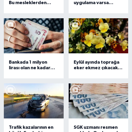
Bu mesleklerden
uygulama varsa
birisini yaparım
hemen kaldırın: Banka
diyenler başvursun
hesaplarınızı
boşaltıyor!
Bankada 1 milyon
Eylül ayında toprağa
lirası olan ne kadar
eker ekmez çıkacak
faiz alacak? Bir
bitki ve çiçekler! Biraz
gecede değişti
su ve toprak yetecek
Trafik kazalarının en
SGK uzmanı resmen