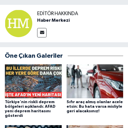
EDITÖR HAKKINDA
Haber Merkezi
Öne Çıkan Galeriler
Türkiye'nin riskli deprem
Sıfır araç almış olanlar acele
bölgeleri açıklandı: AFAD
etsin: Bu hata varsa misliyle
yeni deprem haritasını
geri alacaksınız!
gösterdi