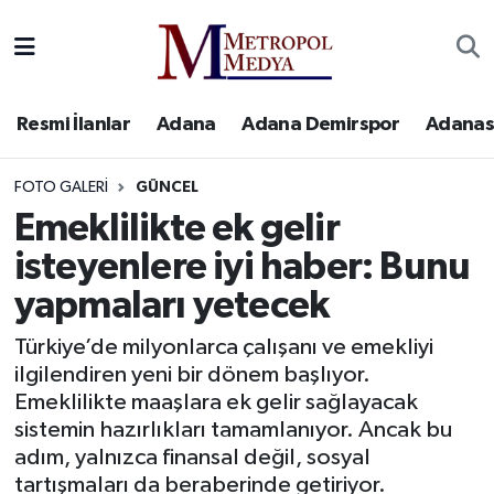
Siyaset
Yazarlar
Seyhan Nöbetçi Eczaneler
Resmi İlanlar
Adana
Adana Demirspor
Adanas
Ekonomi
Foto Galeri
Seyhan Hava Durumu
FOTO GALERI
GÜNCEL
Sağlık
Videolar
Seyhan Trafik Yoğunluk Haritası
Emeklilikte ek gelir
Spor
Süper Lig Puan Durumu ve Fikstür
isteyenlere iyi haber: Bunu
yapmaları yetecek
Özel Haberler
Tüm Manşetler
Türkiye’de milyonlarca çalışanı ve emekliyi
Yerel Yönetim
Son Dakika Haberleri
ilgilendiren yeni bir dönem başlıyor.
Emeklilikte maaşlara ek gelir sağlayacak
Kültür-Sanat
Haber Arşivi
sistemin hazırlıkları tamamlanıyor. Ancak bu
adım, yalnızca finansal değil, sosyal
Magazin
tartışmaları da beraberinde getiriyor.