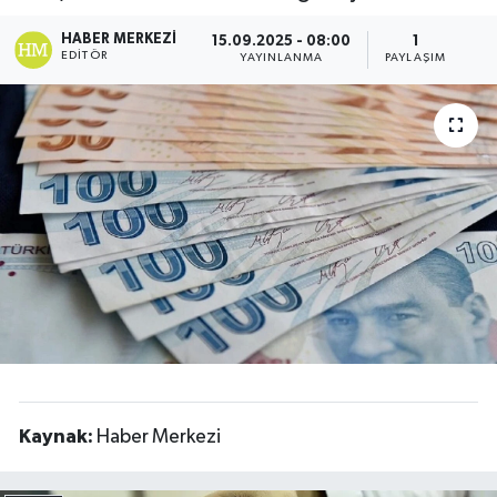
Resmi İlanlar
HABER MERKEZI
15.09.2025 - 08:00
1
EDITÖR
YAYINLANMA
PAYLAŞIM
Kaynak:
Haber Merkezi