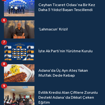
Ceyhan Ticaret Odası'na Bir Kez
Daha 5 Yıldız! Başarı Tescillendi
6
‘Lahmacun’ Krizi!
7
İşte Ak Parti’nin Yürütme Kurulu
8
Adana’da Üç Ayrı Ateş Yakan
Mutfak: Dede Kebap
9
Evlilik Kredisi Alan Çiftlere Zorunlu
Destek! Adana'da Dikkat Çeken
Eğitim