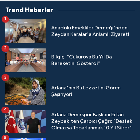
Trend Haberler
1
Anadolu Emekliler Derneği'nden
Zeydan Karalar'a Anlamlı Ziyaret!
2
Bilgiç: “Çukurova Bu Yıl Da
Bereketini Gösterdi”
3
Adana'nın Bu Lezzetini Gören
Şaşırıyor!
4
Adana Demirspor Başkanı Ertan
Zeybek'ten Çarpıcı Çağrı: "Destek
Olmazsa Toparlanmak 10 Yıl Sürer"
5