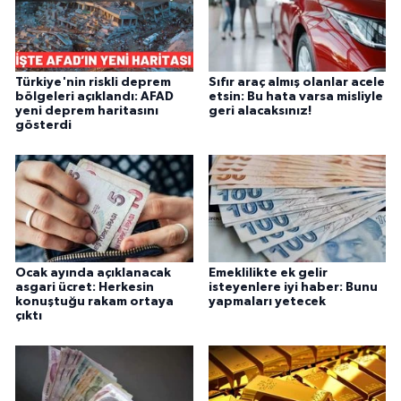
Türkiye'nin riskli deprem
Sıfır araç almış olanlar acele
bölgeleri açıklandı: AFAD
etsin: Bu hata varsa misliyle
yeni deprem haritasını
geri alacaksınız!
gösterdi
Ocak ayında açıklanacak
Emeklilikte ek gelir
asgari ücret: Herkesin
isteyenlere iyi haber: Bunu
konuştuğu rakam ortaya
yapmaları yetecek
çıktı