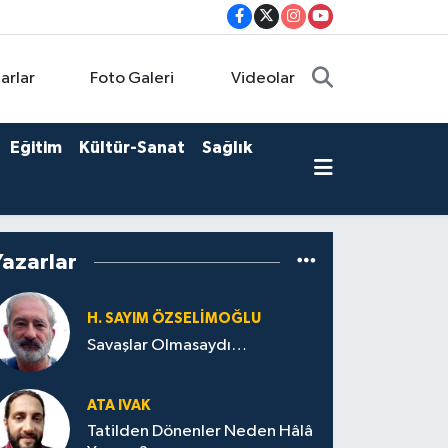
arlar
Foto Galeri
Videolar
Eğitim
Kültür-Sanat
Sağlık
Yazarlar
H. SAYIM ÖZSELİMOĞLU
Savaşlar Olmasaydı…
ATA IVAK
Tatilden Dönenler Neden Hâlâ