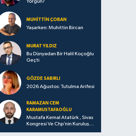
Yorgun?
MUHITTIN ÇOBAN
Yaşarken: Muhittin Bircan
MURAT YILDIZ
Bu Dünyadan Bir Halil Koçoğlu
Geçti
GÖZDE SABIRLI
2026 Ağustos: Tutulma Arifesi
RAMAZAN CEM
KARAMUSTAFAOĞLU
Mustafa Kemal Atatürk , Sivas
Kongresi Ve Chp’nin Kuruluşu
(Amasya Menifestosu)