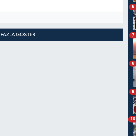
6
 FAZLA GÖSTER
7
8
9
10