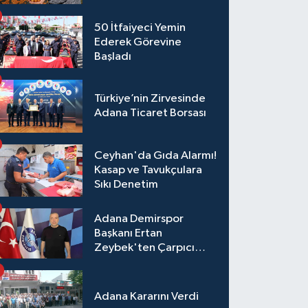
50 İtfaiyeci Yemin
Ederek Görevine
Başladı
Türkiye’nin Zirvesinde
Adana Ticaret Borsası
Ceyhan'da Gıda Alarmı!
Kasap ve Tavukçulara
Sıkı Denetim
Adana Demirspor
Başkanı Ertan
Zeybek'ten Çarpıcı
Çağrı: "Destek Olmazsa
Toparlanmak 10 Yıl
Sürer"
Adana Kararını Verdi