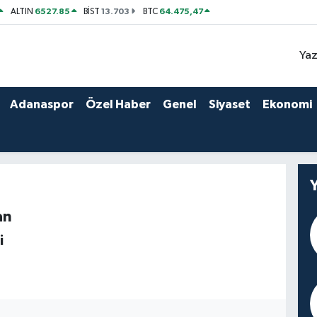
6527.85
13.703
64.475,47
ALTIN
BİST
BTC
Yaz
Adanaspor
Özel Haber
Genel
Siyaset
Ekonomi
an
i