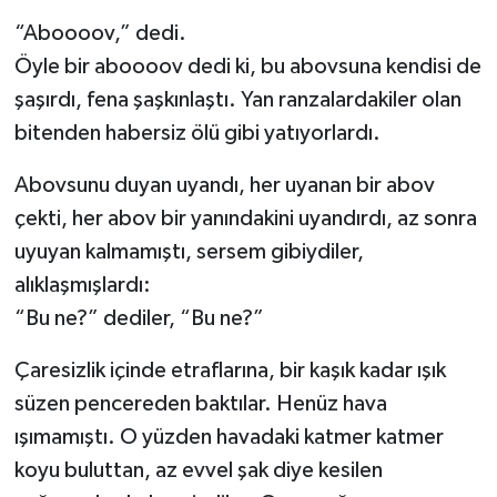
“Aboooov,” dedi.
Öyle bir aboooov dedi ki, bu abovsuna kendisi de
şaşırdı, fena şaşkınlaştı. Yan ranzalardakiler olan
bitenden habersiz ölü gibi yatıyorlardı.
Abovsunu duyan uyandı, her uyanan bir abov
çekti, her abov bir yanındakini uyandırdı, az sonra
uyuyan kalmamıştı, sersem gibiydiler,
alıklaşmışlardı:
“Bu ne?” dediler, “Bu ne?”
Çaresizlik içinde etraflarına, bir kaşık kadar ışık
süzen pencereden baktılar. Henüz hava
ışımamıştı. O yüzden havadaki katmer katmer
koyu buluttan, az evvel şak diye kesilen