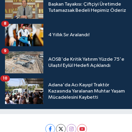
Başkan Tayakısı: Çiftçiyi Üretimde
Tutamazsak Bedeli Hepimiz Öderiz
8
4 Yıllık Sır Aralandı!
9
AOSB'de Kritik Yatırım Yüzde 75'e
Ulaştı! Eylül Hedefi Açıklandı
10
Adana'da Acı Kayıp! Traktör
Kazasında Yaralanan Muhtar Yaşam
Mücadelesini Kaybetti