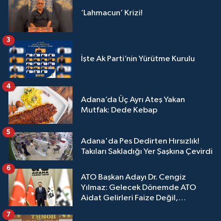
‘Lahmacun’ Krizi!
3
İşte Ak Parti’nin Yürütme Kurulu
4
Adana’da Üç Ayrı Ateş Yakan
Mutfak: Dede Kebap
5
Adana'da Pes Dedirten Hırsızlık!
Takıları Sakladığı Yer Şaşkına Çevirdi
6
ATO Başkan Adayı Dr. Cengiz
Yılmaz: Gelecek Dönemde ATO
Aidat Gelirleri Faize Değil,
Üyelerimize Ve Adana'ya Yatırılacak
7