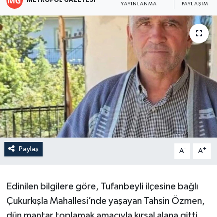
METROPOL GAZETESI
YAYINLANMA
PAYLAŞIM
Paylaş
-
+
A
A
Edinilen bilgilere göre, Tufanbeyli ilçesine bağlı
Çukurkışla Mahallesi’nde yaşayan Tahsin Özmen,
dün mantar toplamak amacıyla kırsal alana gitti.