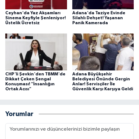
Ceyhan'da Yaz Akşamları
Adana'da Taziye Evinde
Sinema Keyfiyle Şenleniyor!
Silahlı Dehşet! Yaşanan
Üstelik Ücretsiz
Panik Kamerada
CHP'li Şevkin'den TBMM'de
Adana Büyükşehir
Dikkat Çeken Şengal
Belediyesi Önünde Gergin
Konuşması! "İnsanlığın
Anlar! Servisçiler İle
Ortak Acısı"
Güvenlik Karşı Karşıya Geldi
Yorumlar