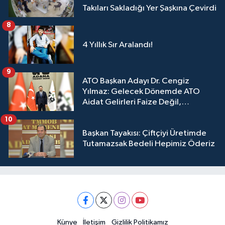
Takıları Sakladığı Yer Şaşkına Çevirdi
8
4 Yıllık Sır Aralandı!
9
ATO Başkan Adayı Dr. Cengiz
Yılmaz: Gelecek Dönemde ATO
Aidat Gelirleri Faize Değil,
Üyelerimize Ve Adana'ya Yatırılacak
10
Başkan Tayakısı: Çiftçiyi Üretimde
Tutamazsak Bedeli Hepimiz Öderiz
Künye
İletişim
Gizlilik Politikamız