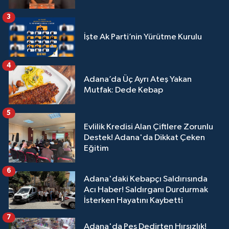
3
İşte Ak Parti’nin Yürütme Kurulu
4
Adana’da Üç Ayrı Ateş Yakan
Mutfak: Dede Kebap
5
Evlilik Kredisi Alan Çiftlere Zorunlu
Destek! Adana'da Dikkat Çeken
Eğitim
6
Adana'daki Kebapçı Saldırısında
Acı Haber! Saldırganı Durdurmak
İsterken Hayatını Kaybetti
7
Adana'da Pes Dedirten Hırsızlık!