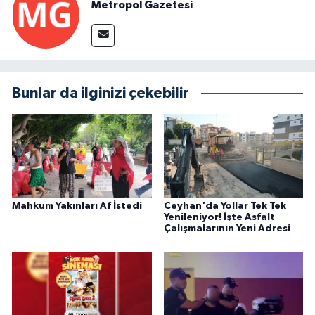
Metropol Gazetesi
Bunlar da ilginizi çekebilir
Mahkum Yakınları Af İstedi
Ceyhan'da Yollar Tek Tek
Yenileniyor! İşte Asfalt
Çalışmalarının Yeni Adresi