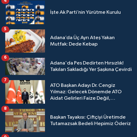
4
İşte Ak Parti’nin Yürütme Kurulu
5
Adana’da Üç Ayrı Ateş Yakan
Mutfak: Dede Kebap
6
Adana'da Pes Dedirten Hırsızlık!
Takıları Sakladığı Yer Şaşkına Çevirdi
7
ATO Başkan Adayı Dr. Cengiz
Yılmaz: Gelecek Dönemde ATO
Aidat Gelirleri Faize Değil,
Üyelerimize Ve Adana'ya Yatırılacak
8
Başkan Tayakısı: Çiftçiyi Üretimde
Tutamazsak Bedeli Hepimiz Öderiz