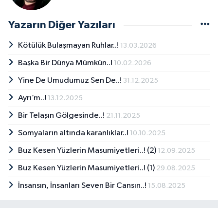
Yazarın Diğer Yazıları
Kötülük Bulaşmayan Ruhlar..!
13.03.2026
Başka Bir Dünya Mümkün..!
10.02.2026
Yine De Umudumuz Sen De..!
31.12.2025
Ayrı’m..!
13.12.2025
Bir Telaşın Gölgesinde..!
21.11.2025
Somyaların altında karanlıklar..!
10.10.2025
Buz Kesen Yüzlerin Masumiyetleri..! (2)
12.09.2025
Buz Kesen Yüzlerin Masumiyetleri..! (1)
29.08.2025
İnsansın, İnsanları Seven Bir Cansın..!
15.08.2025