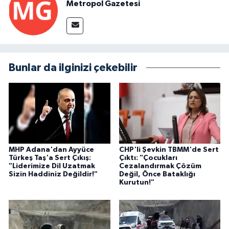
Metropol Gazetesi
Bunlar da ilginizi çekebilir
MHP Adana'dan Ayyüce
CHP'li Şevkin TBMM'de Sert
Türkeş Taş'a Sert Çıkış:
Çıktı: "Çocukları
"Liderimize Dil Uzatmak
Cezalandırmak Çözüm
Sizin Haddiniz Değildir!"
Değil, Önce Bataklığı
Kurutun!"