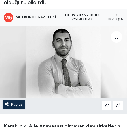
olduğunu bildirdi.
10.05.2026 - 18:03
3
METROPOL GAZETESI
YAYINLANMA
PAYLAŞIM
Paylaş
-
+
A
A
Karakılçık, Aile Anayasası olmayan dev şirketlerin,