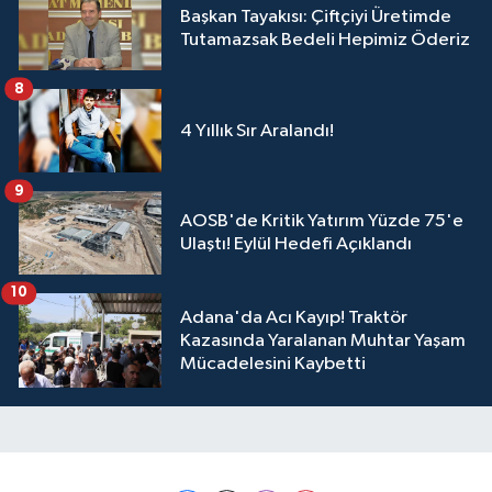
Başkan Tayakısı: Çiftçiyi Üretimde
Tutamazsak Bedeli Hepimiz Öderiz
8
4 Yıllık Sır Aralandı!
9
AOSB'de Kritik Yatırım Yüzde 75'e
Ulaştı! Eylül Hedefi Açıklandı
10
Adana'da Acı Kayıp! Traktör
Kazasında Yaralanan Muhtar Yaşam
Mücadelesini Kaybetti