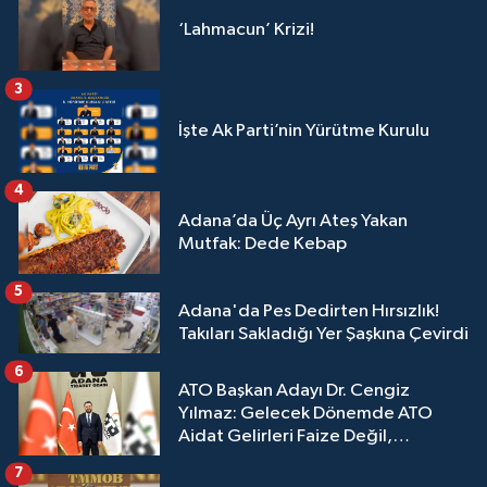
‘Lahmacun’ Krizi!
3
İşte Ak Parti’nin Yürütme Kurulu
4
Adana’da Üç Ayrı Ateş Yakan
Mutfak: Dede Kebap
5
Adana'da Pes Dedirten Hırsızlık!
Takıları Sakladığı Yer Şaşkına Çevirdi
6
ATO Başkan Adayı Dr. Cengiz
Yılmaz: Gelecek Dönemde ATO
Aidat Gelirleri Faize Değil,
Üyelerimize Ve Adana'ya Yatırılacak
7