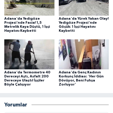
Adana'da Yedigöze
Adana'da Yürek Yakan Olay!
Projesi'nde Facia! 1,5
Yedigöze Projesi'nde
Metrelik Kaya Düştü, 1 İşçi
Göçük: 1 İşçi Hayatını
Hayatını Kaybetti
Kaybetti
Adana'da Termometre 40
Adana'da Genç Kadının
Dereceyi Aştı, Asfalt 200
Korkunç İddiası: 'Her Gün
Dereceye Ulaştı! İşçiler
Dövüyor, Beni Fuhşa
Böyle Çalışıyor
Zorluyor'
Yorumlar