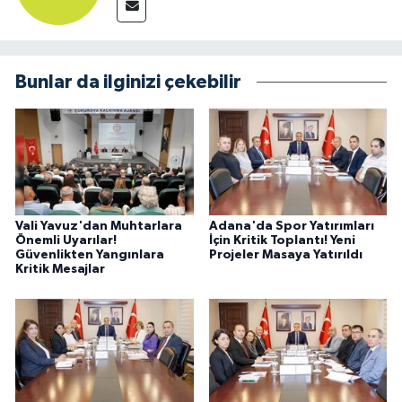
Bunlar da ilginizi çekebilir
Vali Yavuz'dan Muhtarlara
Adana'da Spor Yatırımları
Önemli Uyarılar!
İçin Kritik Toplantı! Yeni
Güvenlikten Yangınlara
Projeler Masaya Yatırıldı
Kritik Mesajlar