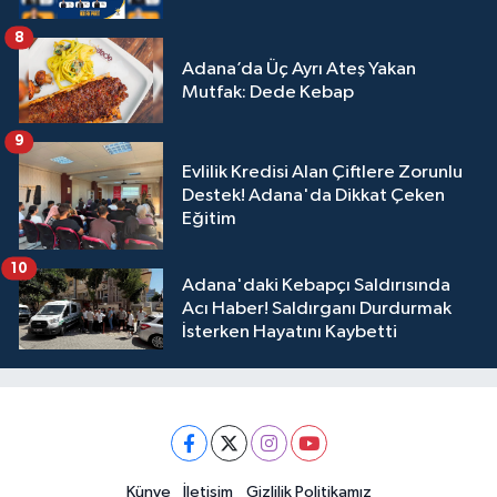
8
Adana’da Üç Ayrı Ateş Yakan
Mutfak: Dede Kebap
9
Evlilik Kredisi Alan Çiftlere Zorunlu
Destek! Adana'da Dikkat Çeken
Eğitim
10
Adana'daki Kebapçı Saldırısında
Acı Haber! Saldırganı Durdurmak
İsterken Hayatını Kaybetti
Künye
İletişim
Gizlilik Politikamız