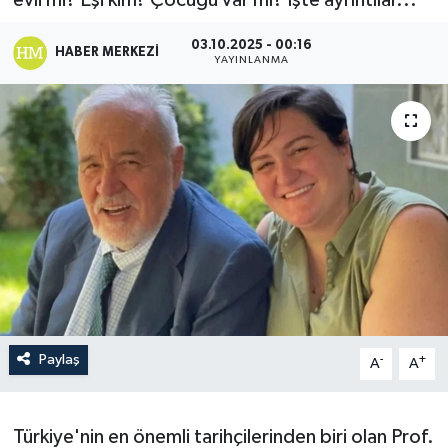
evli mi? Eşi kim? Çocuğu var mı? İşte ayrıntılar...
03.10.2025 - 00:16
HABER MERKEZI
YAYINLANMA
Paylaş
-
+
A
A
Türkiye'nin en önemli tarihçilerinden biri olan Prof.