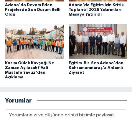
Adana'da Devam Eden
Adana'da Eğitim İçin Kritik
Projelerde Son Durum Belli
Toplantı! 2026 Yatırımları
Oldu
Masaya Yatırıldı
Kasım Gülek Kavşağı Ne
Eğitim-Bir-Sen Adana'dan
Zaman Açılacak? Vali
Kahramanmaraş'a Anlamlı
Mustafa Yavuz'dan
Ziyaret
Açıklama
Yorumlar