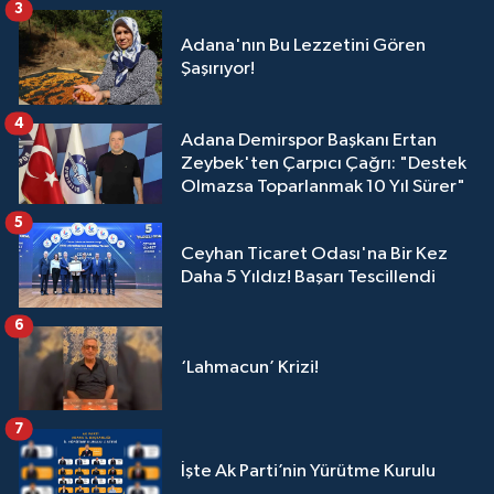
3
Adana'nın Bu Lezzetini Gören
Şaşırıyor!
4
Adana Demirspor Başkanı Ertan
Zeybek'ten Çarpıcı Çağrı: "Destek
Olmazsa Toparlanmak 10 Yıl Sürer"
5
Ceyhan Ticaret Odası'na Bir Kez
Daha 5 Yıldız! Başarı Tescillendi
6
‘Lahmacun’ Krizi!
7
İşte Ak Parti’nin Yürütme Kurulu