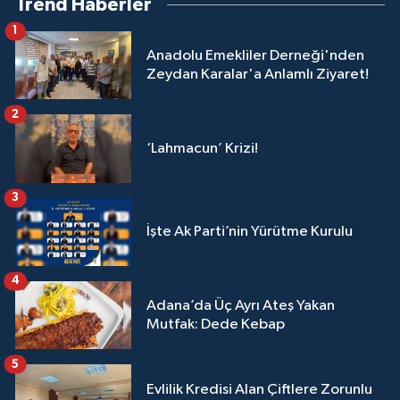
Trend Haberler
1
Anadolu Emekliler Derneği'nden
Zeydan Karalar'a Anlamlı Ziyaret!
2
‘Lahmacun’ Krizi!
3
İşte Ak Parti’nin Yürütme Kurulu
4
Adana’da Üç Ayrı Ateş Yakan
Mutfak: Dede Kebap
5
Evlilik Kredisi Alan Çiftlere Zorunlu