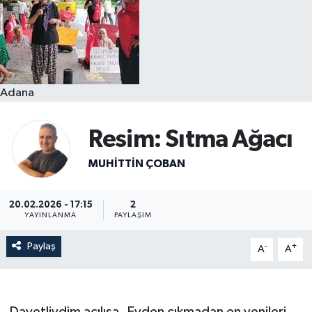
Resmi İlanlar
Adana
Resim: Sıtma Ağacı
MUHITTIN ÇOBAN
20.02.2026 - 17:15
2
YAYINLANMA
PAYLAŞIM
Paylaş
-
+
A
A