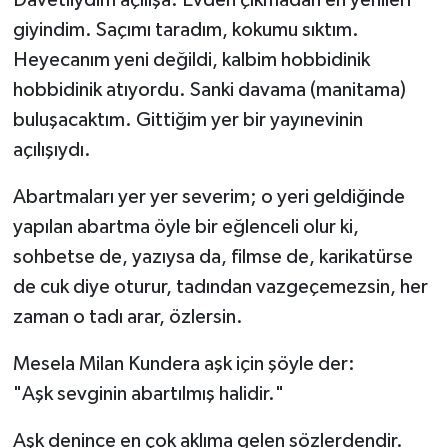
Davetliydim açılışa. Evden çıkmadan en yenileri
giyindim. Saçımı taradım, kokumu sıktım.
Heyecanım yeni değildi, kalbim hobbidinik
hobbidinik atıyordu. Sanki davama (manitama)
buluşacaktım. Gittiğim yer bir yayınevinin
açılışıydı.
Abartmaları yer yer severim; o yeri geldiğinde
yapılan abartma öyle bir eğlenceli olur ki,
sohbetse de, yazıysa da, filmse de, karikatürse
de cuk diye oturur, tadından vazgeçemezsin, her
zaman o tadı arar, özlersin.
Mesela Milan Kundera aşk için şöyle der:
"Aşk sevginin abartılmış halidir."
Aşk denince en çok aklıma gelen sözlerdendir.