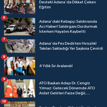
Destek! Adana'da Dikkat Çeken
Eğitim
6
Adana'daki Kebapçı Saldırısında
Acı Haber! Saldırganı Durdurmak
İsterken Hayatını Kaybetti
7
Adana'da Pes Dedirten Hırsızlık!
Takıları Sakladığı Yer Şaşkına Çevirdi
8
4 Yıllık Sır Aralandı!
9
ATO Başkan Adayı Dr. Cengiz
Yılmaz: Gelecek Dönemde ATO
Aidat Gelirleri Faize Değil,
Üyelerimize Ve Adana'ya Yatırılacak
10