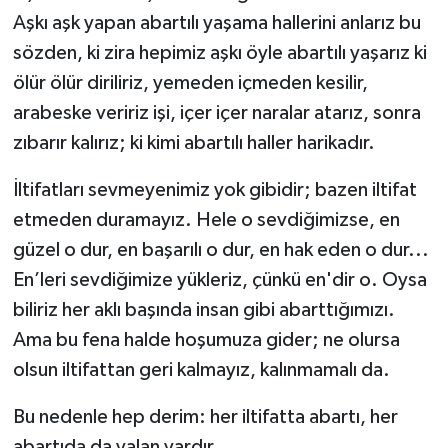
Aşkı aşk yapan abartılı yaşama hallerini anlarız bu
sözden, ki zira hepimiz aşkı öyle abartılı yaşarız ki
ölür ölür diriliriz, yemeden içmeden kesilir,
arabeske veririz işi, içer içer naralar atarız, sonra
zıbarır kalırız; ki kimi abartılı haller harikadır.
İltifatları sevmeyenimiz yok gibidir; bazen iltifat
etmeden duramayız. Hele o sevdiğimizse, en
güzel o dur, en başarılı o dur, en hak eden o dur...
En’leri sevdiğimize yükleriz, çünkü en'dir o. Oysa
biliriz her aklı başında insan gibi abarttığımızı.
Ama bu fena halde hoşumuza gider; ne olursa
olsun iltifattan geri kalmayız, kalınmamalı da.
Bu nedenle hep derim: her iltifatta abartı, her
abartıda da yalan vardır.