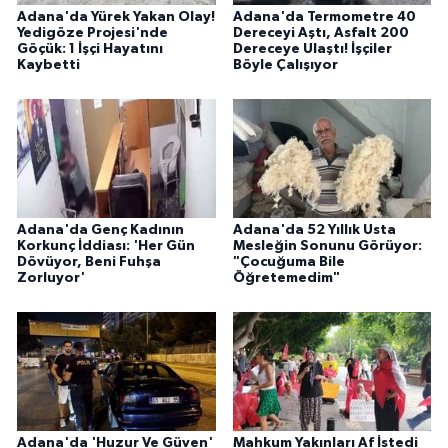
Adana'da Yürek Yakan Olay!
Adana'da Termometre 40
Yedigöze Projesi'nde
Dereceyi Aştı, Asfalt 200
Göçük: 1 İşçi Hayatını
Dereceye Ulaştı! İşçiler
Kaybetti
Böyle Çalışıyor
Adana'da Genç Kadının
Adana'da 52 Yıllık Usta
Korkunç İddiası: 'Her Gün
Mesleğin Sonunu Görüyor:
Dövüyor, Beni Fuhşa
"Çocuğuma Bile
Zorluyor'
Öğretemedim"
Adana'da 'Huzur Ve Güven'
Mahkum Yakınları Af İstedi