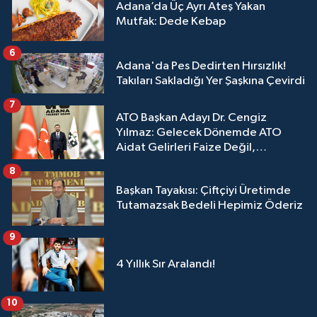
Adana’da Üç Ayrı Ateş Yakan
Mutfak: Dede Kebap
6
Adana'da Pes Dedirten Hırsızlık!
Takıları Sakladığı Yer Şaşkına Çevirdi
7
ATO Başkan Adayı Dr. Cengiz
Yılmaz: Gelecek Dönemde ATO
Aidat Gelirleri Faize Değil,
Üyelerimize Ve Adana'ya Yatırılacak
8
Başkan Tayakısı: Çiftçiyi Üretimde
Tutamazsak Bedeli Hepimiz Öderiz
9
4 Yıllık Sır Aralandı!
10