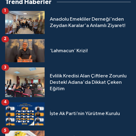
Trend Haberler
1
Anadolu Emekliler Derneği'nden
Zeydan Karalar'a Anlamlı Ziyaret!
2
‘Lahmacun’ Krizi!
3
Evlilik Kredisi Alan Çiftlere Zorunlu
Destek! Adana'da Dikkat Çeken
Eğitim
4
İşte Ak Parti’nin Yürütme Kurulu
5