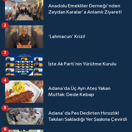
Anadolu Emekliler Derneği'nden
Zeydan Karalar'a Anlamlı Ziyaret!
2
‘Lahmacun’ Krizi!
3
İşte Ak Parti’nin Yürütme Kurulu
4
Adana’da Üç Ayrı Ateş Yakan
Mutfak: Dede Kebap
5
Adana'da Pes Dedirten Hırsızlık!
Takıları Sakladığı Yer Şaşkına Çevirdi
6