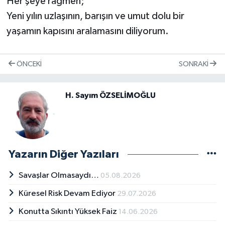
Her şeye rağmen;
Yeni yılın uzlaşının, barışın ve umut dolu bir
yaşamın kapısını aralamasını diliyorum.
ÖNCEKI
SONRAKI
H. Sayım ÖZSELİMOĞLU
Yazarın Diğer Yazıları
Savaşlar Olmasaydı…
05.08.2026
Küresel Risk Devam Ediyor
29.07.2026
Konutta Sıkıntı Yüksek Faiz
14.06.2026