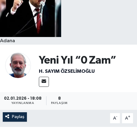
Resmi İlanlar
Adana
Yeni Yıl “0 Zam”
H. SAYIM ÖZSELİMOĞLU
02.01.2026 - 18:08
8
YAYINLANMA
PAYLAŞIM
Paylaş
-
+
A
A