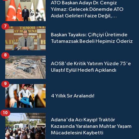
ATO Başkan Adayı Dr. Cengiz
Yılmaz: Gelecek Dönemde ATO
Aidat Gelirleri Faize Değil,
Üyelerimize Ve Adana'ya Yatırılacak
7
Başkan Tayakısı: Çiftçiyi Üretimde
Tutamazsak Bedeli Hepimiz Öderiz
8
AOSB'de Kritik Yatırım Yüzde 75'e
Ulaştı! Eylül Hedefi Açıklandı
9
4 Yıllık Sır Aralandı!
10
Adana'da Acı Kayıp! Traktör
Kazasında Yaralanan Muhtar Yaşam
Mücadelesini Kaybetti