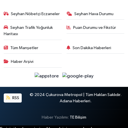
Seyhan Nöbetçi Eczaneler
Seyhan Hava Durumu
Seyhan Trafik Yoğunluk
Puan Durumu ve Fikstür
Haritası
Tüm Manşetler
Son Dakika Haberleri
Haber Arşivi
© 2024 Çukurova Metropol | Tüm Hakları Saklıdır.
RSS
Adana Haberleri.
Haber Yazılımı:
TE Bilişim