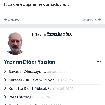
Tuzaklara düşmemek umuduyla…
ÖNCEKI
SONRAKI
H. Sayım ÖZSELİMOĞLU
Yazarın Diğer Yazıları
Savaşlar Olmasaydı…
05.08.2026
Küresel Risk Devam Ediyor
29.07.2026
Konutta Sıkıntı Yüksek Faiz
14.06.2026
Para Psikoloji
10.06.2026