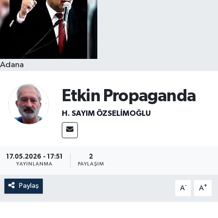
Resmi İlanlar
Adana
Etkin Propaganda
H. SAYIM ÖZSELİMOĞLU
17.05.2026 - 17:51
2
YAYINLANMA
PAYLAŞIM
Paylaş
-
+
A
A