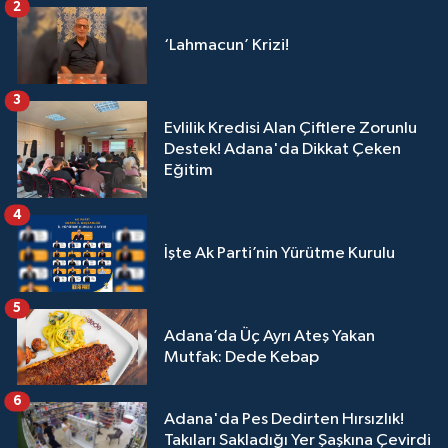
2
‘Lahmacun’ Krizi!
3
Evlilik Kredisi Alan Çiftlere Zorunlu
Destek! Adana'da Dikkat Çeken
Eğitim
4
İşte Ak Parti’nin Yürütme Kurulu
5
Adana’da Üç Ayrı Ateş Yakan
Mutfak: Dede Kebap
6
Adana'da Pes Dedirten Hırsızlık!
Takıları Sakladığı Yer Şaşkına Çevirdi