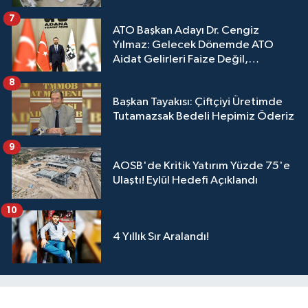
7
ATO Başkan Adayı Dr. Cengiz
Yılmaz: Gelecek Dönemde ATO
Aidat Gelirleri Faize Değil,
Üyelerimize Ve Adana'ya Yatırılacak
8
Başkan Tayakısı: Çiftçiyi Üretimde
Tutamazsak Bedeli Hepimiz Öderiz
9
AOSB'de Kritik Yatırım Yüzde 75'e
Ulaştı! Eylül Hedefi Açıklandı
10
4 Yıllık Sır Aralandı!