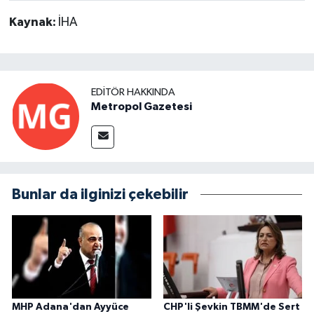
Kaynak:
İHA
EDITÖR HAKKINDA
Metropol Gazetesi
Bunlar da ilginizi çekebilir
MHP Adana'dan Ayyüce
CHP'li Şevkin TBMM'de Sert