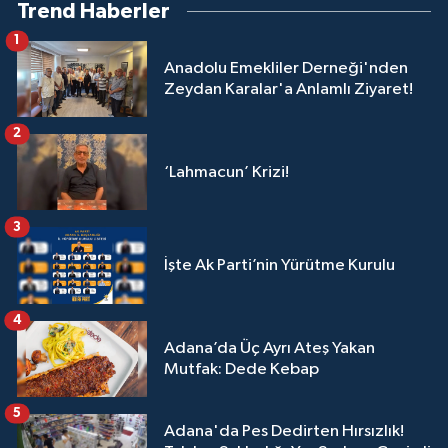
Trend Haberler
1
Anadolu Emekliler Derneği'nden
Zeydan Karalar'a Anlamlı Ziyaret!
2
‘Lahmacun’ Krizi!
3
İşte Ak Parti’nin Yürütme Kurulu
4
Adana’da Üç Ayrı Ateş Yakan
Mutfak: Dede Kebap
5
Adana'da Pes Dedirten Hırsızlık!