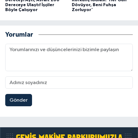
Dereceyi Aştı, Asfalt 200
Korkunç İddiası: 'Her Gün
Dereceye Ulaştı! İşçiler
Dövüyor, Beni Fuhşa
Böyle Çalışıyor
Zorluyor'
Yorumlar
Gönder