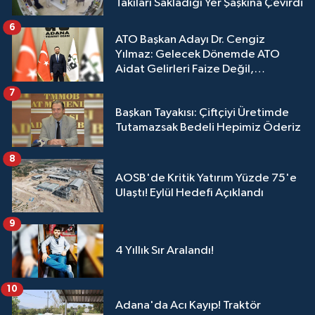
Takıları Sakladığı Yer Şaşkına Çevirdi
6
ATO Başkan Adayı Dr. Cengiz
Yılmaz: Gelecek Dönemde ATO
Aidat Gelirleri Faize Değil,
Üyelerimize Ve Adana'ya Yatırılacak
7
Başkan Tayakısı: Çiftçiyi Üretimde
Tutamazsak Bedeli Hepimiz Öderiz
8
AOSB'de Kritik Yatırım Yüzde 75'e
Ulaştı! Eylül Hedefi Açıklandı
9
4 Yıllık Sır Aralandı!
10
Adana'da Acı Kayıp! Traktör