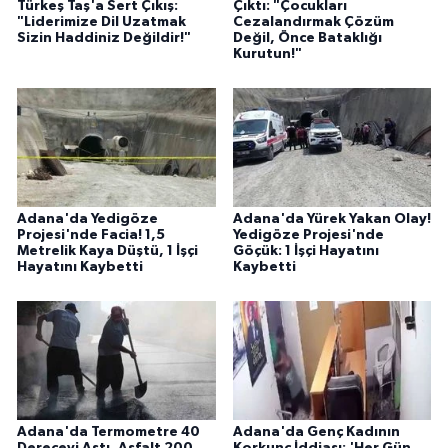
Türkeş Taş'a Sert Çıkış:
Çıktı: "Çocukları
"Liderimize Dil Uzatmak
Cezalandırmak Çözüm
Sizin Haddiniz Değildir!"
Değil, Önce Bataklığı
Kurutun!"
Adana'da Yedigöze
Adana'da Yürek Yakan Olay!
Projesi'nde Facia! 1,5
Yedigöze Projesi'nde
Metrelik Kaya Düştü, 1 İşçi
Göçük: 1 İşçi Hayatını
Hayatını Kaybetti
Kaybetti
Adana'da Termometre 40
Adana'da Genç Kadının