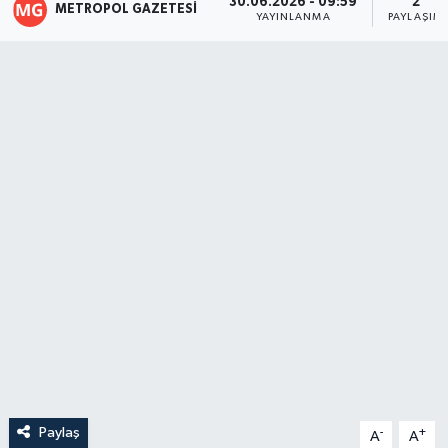
30.06.2026 - 09:59
2
METROPOL GAZETESI
YAYINLANMA
PAYLAŞIM
Paylaş
-
+
A
A