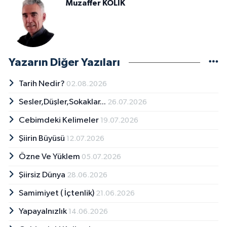
Muzaffer KOLİK
Yazarın Diğer Yazıları
Tarih Nedir?
02.08.2026
Sesler,Düşler,Sokaklar...
26.07.2026
Cebimdeki Kelimeler
19.07.2026
Şiirin Büyüsü
12.07.2026
Özne Ve Yüklem
05.07.2026
Şiirsiz Dünya
28.06.2026
Samimiyet ( İçtenlik)
21.06.2026
Yapayalnızlık
14.06.2026