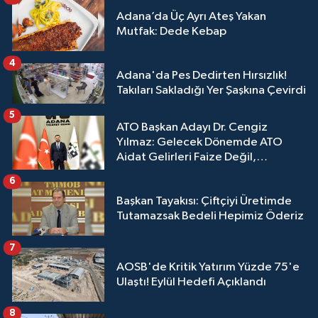
Adana’da Üç Ayrı Ateş Yakan
Mutfak: Dede Kebap
4
Adana'da Pes Dedirten Hırsızlık!
Takıları Sakladığı Yer Şaşkına Çevirdi
5
ATO Başkan Adayı Dr. Cengiz
Yılmaz: Gelecek Dönemde ATO
Aidat Gelirleri Faize Değil,
Üyelerimize Ve Adana'ya Yatırılacak
6
Başkan Tayakısı: Çiftçiyi Üretimde
Tutamazsak Bedeli Hepimiz Öderiz
7
AOSB'de Kritik Yatırım Yüzde 75'e
Ulaştı! Eylül Hedefi Açıklandı
8