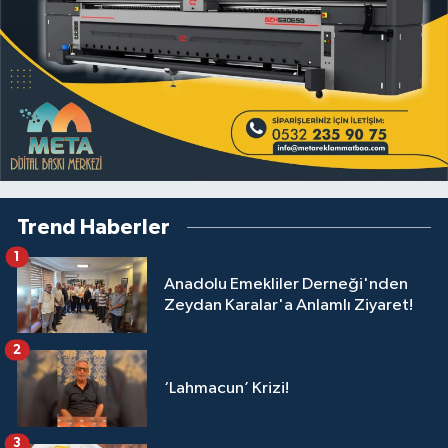
Trend Haberler
1
Anadolu Emekliler Derneği'nden
Zeydan Karalar'a Anlamlı Ziyaret!
2
‘Lahmacun’ Krizi!
3