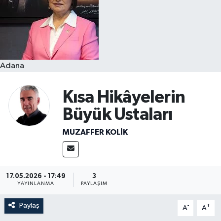
Resmi İlanlar
Adana
Kısa Hikâyelerin
Büyük Ustaları
MUZAFFER KOLİK
17.05.2026 - 17:49
3
YAYINLANMA
PAYLAŞIM
Paylaş
-
+
A
A