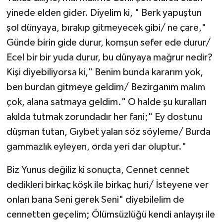
yinede elden gider. Diyelim ki, " Berk yapuştun
şol dünyaya, bırakıp gitmeyecek gibi/ ne çare,"
Günde birin gide durur, komşun sefer ede durur/
Ecel bir bir yuda durur, bu dünyaya mağrur nedir?
Kişi diyebiliyorsa ki," Benim bunda kararım yok,
ben burdan gitmeye geldim/ Bezirganım malım
çok, alana satmaya geldim." O halde şu kuralları
akılda tutmak zorundadır her fani;" Ey dostunu
düşman tutan, Gıybet yalan söz söyleme/ Burda
gammazlık eyleyen, orda yeri dar oluptur."
Biz Yunus değiliz ki sonuçta, Cennet cennet
dedikleri birkaç köşk ile birkaç huri/ İsteyene ver
onları bana Seni gerek Seni" diyebilelim de
cennetten geçelim; Ölümsüzlüğü kendi anlayışı ile