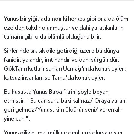
Yunus bir yiğit adamdır ki herkes gibi ona da ölüm
ezelden takdir olunmuştur ve dahi yaratılanların
tamamı gibi o da ölümlü olduğunu bilir.
Şiirlerinde sık sık dile getirdiği üzere bu dünya
fanidir, yalandır, imtihandır ve dahi sürgün dür.
GökTanrı kutlu insanları Uçmağ'ında konuk eyler;
kutsuz insanları ise Tamu'da konuk eyler.
Bu hususta Yunus Baba fikrini şöyle beyan
etmiştir:" Bu can sana baki kalmaz/ Oraya varan
geri gelmez/Yunus, kim öldürür seni/ veren alır
yine canı".
Yunus diliyle, mal mülk ne denli çok olursa olsun