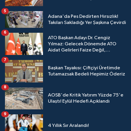
5
Adana'da Pes Dedirten Hırsızlık!
Takıları Sakladığı Yer Şaşkına Çevirdi
6
ATO Başkan Adayı Dr. Cengiz
Yılmaz: Gelecek Dönemde ATO
Aidat Gelirleri Faize Değil,
Üyelerimize Ve Adana'ya Yatırılacak
7
Başkan Tayakısı: Çiftçiyi Üretimde
Tutamazsak Bedeli Hepimiz Öderiz
8
AOSB'de Kritik Yatırım Yüzde 75'e
Ulaştı! Eylül Hedefi Açıklandı
9
4 Yıllık Sır Aralandı!