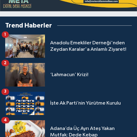
Trend Haberler
1
Anadolu Emekliler Derneği'nden
Zeydan Karalar'a Anlamlı Ziyaret!
2
‘Lahmacun’ Krizi!
3
İşte Ak Parti’nin Yürütme Kurulu
4
Adana’da Üç Ayrı Ateş Yakan
Mutfak: Dede Kebap