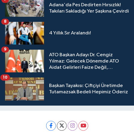
Adana'da Pes Dedirten Hırsızlık!
Takıları Sakladığı Yer Şaşkına Çevirdi
8
4 Yıllık Sır Aralandı!
9
ATO Başkan Adayı Dr. Cengiz
Yılmaz: Gelecek Dönemde ATO
Aidat Gelirleri Faize Değil,
Üyelerimize Ve Adana'ya Yatırılacak
10
Başkan Tayakısı: Çiftçiyi Üretimde
Tutamazsak Bedeli Hepimiz Öderiz