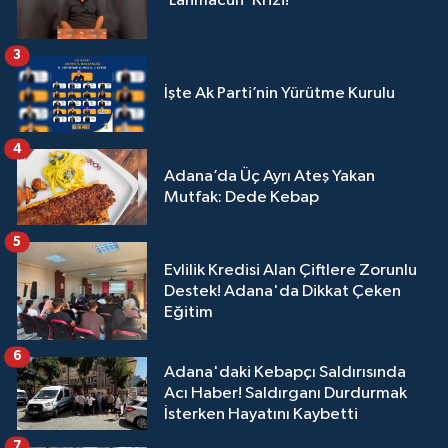
‘Lahmacun’ Krizi!
3
İşte Ak Parti’nin Yürütme Kurulu
4
Adana’da Üç Ayrı Ateş Yakan
Mutfak: Dede Kebap
5
Evlilik Kredisi Alan Çiftlere Zorunlu
Destek! Adana'da Dikkat Çeken
Eğitim
6
Adana'daki Kebapçı Saldırısında
Acı Haber! Saldırganı Durdurmak
İsterken Hayatını Kaybetti
7