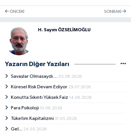
ÖNCEKI
SONRAKI
H. Sayım ÖZSELİMOĞLU
Yazarın Diğer Yazıları
Savaşlar Olmasaydı…
05.08.2026
Küresel Risk Devam Ediyor
29.07.2026
Konutta Sıkıntı Yüksek Faiz
14.06.2026
Para Psikoloji
10.06.2026
Tüketim Kapitalizmi
31.05.2026
Gel...
24.05.2026