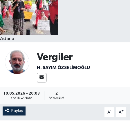
Resmi İlanlar
Adana
Vergiler
H. SAYIM ÖZSELİMOĞLU
10.05.2026 - 20:03
2
YAYINLANMA
PAYLAŞIM
Paylaş
-
+
A
A