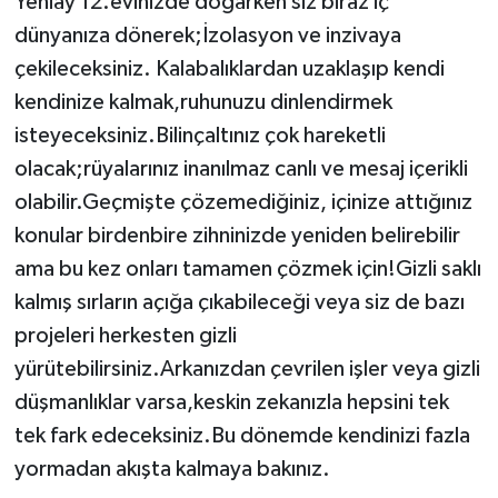
Yeniay 12.evinizde doğarken siz biraz iç
dünyanıza dönerek;İzolasyon ve inzivaya
çekileceksiniz. Kalabalıklardan uzaklaşıp kendi
kendinize kalmak,ruhunuzu dinlendirmek
isteyeceksiniz.Bilinçaltınız çok hareketli
olacak;rüyalarınız inanılmaz canlı ve mesaj içerikli
olabilir.Geçmişte çözemediğiniz, içinize attığınız
konular birdenbire zihninizde yeniden belirebilir
ama bu kez onları tamamen çözmek için!Gizli saklı
kalmış sırların açığa çıkabileceği veya siz de bazı
projeleri herkesten gizli
yürütebilirsiniz.Arkanızdan çevrilen işler veya gizli
düşmanlıklar varsa,keskin zekanızla hepsini tek
tek fark edeceksiniz.Bu dönemde kendinizi fazla
yormadan akışta kalmaya bakınız.