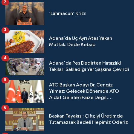
2
‘Lahmacun’ Krizi!
3
Adana’da Üç Ayrı Ateş Yakan
Mutfak: Dede Kebap
4
Adana'da Pes Dedirten Hırsızlık!
Takıları Sakladığı Yer Şaşkına Çevirdi
5
ATO Başkan Adayı Dr. Cengiz
Yılmaz: Gelecek Dönemde ATO
Aidat Gelirleri Faize Değil,
Üyelerimize Ve Adana'ya Yatırılacak
6
Başkan Tayakısı: Çiftçiyi Üretimde
Tutamazsak Bedeli Hepimiz Öderiz