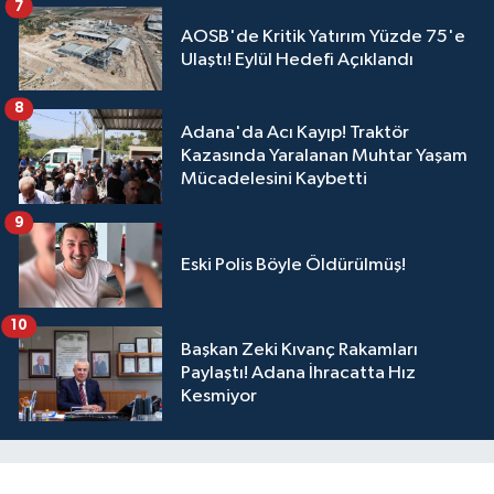
7
AOSB'de Kritik Yatırım Yüzde 75'e
Ulaştı! Eylül Hedefi Açıklandı
8
Adana'da Acı Kayıp! Traktör
Kazasında Yaralanan Muhtar Yaşam
Mücadelesini Kaybetti
9
Eski Polis Böyle Öldürülmüş!
10
Başkan Zeki Kıvanç Rakamları
Paylaştı! Adana İhracatta Hız
Kesmiyor