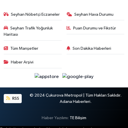
Seyhan Nöbetçi Eczaneler
Seyhan Hava Durumu
Seyhan Trafik Yoğunluk
Puan Durumu ve Fikstür
Haritası
Tüm Manşetler
Son Dakika Haberleri
Haber Arşivi
© 2024 Çukurova Metropol | Tüm Hakları Saklıdır.
RSS
Adana Haberleri.
Haber Yazılımı:
TE Bilişim