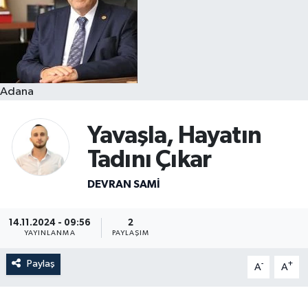
Resmi İlanlar
Adana
Yavaşla, Hayatın
Tadını Çıkar
DEVRAN SAMI
14.11.2024 - 09:56
2
YAYINLANMA
PAYLAŞIM
Paylaş
-
+
A
A