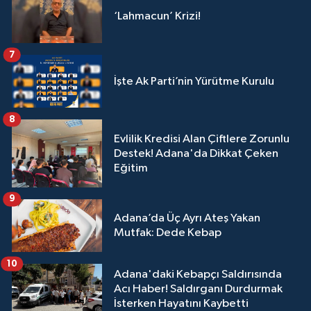
‘Lahmacun’ Krizi!
7
İşte Ak Parti’nin Yürütme Kurulu
8
Evlilik Kredisi Alan Çiftlere Zorunlu
Destek! Adana'da Dikkat Çeken
Eğitim
9
Adana’da Üç Ayrı Ateş Yakan
Mutfak: Dede Kebap
10
Adana'daki Kebapçı Saldırısında
Acı Haber! Saldırganı Durdurmak
İsterken Hayatını Kaybetti