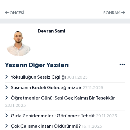
ÖNCEKI
SONRAKI
Devran Sami
Yazarın Diğer Yazıları
Yoksulluğun Sessiz Çığlığı
30.11.2025
Susmanın Bedeli Geleceğimizdir
27.11.2025
Öğretmenler Günü: Sesi Geç Kalmış Bir Teşekkür
23.11.2025
Gıda Zehirlenmeleri: Görünmez Tehdit
20.11.2025
Çok Çalışmak İnsanı Öldürür mü?
16.11.2025