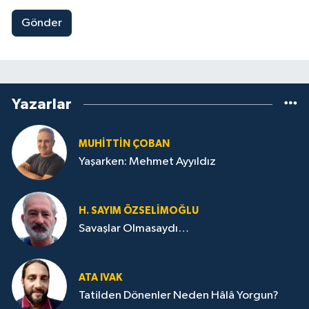
Gönder
Yazarlar
MUHITTIN ÇOBAN
Yaşarken: Mehmet Ayyıldız
H. SAYIM ÖZSELİMOĞLU
Savaşlar Olmasaydı…
ATA IVAK
Tatilden Dönenler Neden Hâlâ Yorgun?