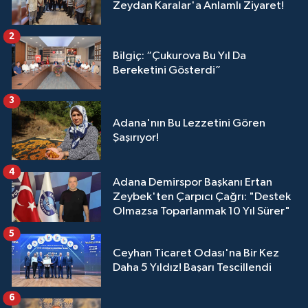
Zeydan Karalar'a Anlamlı Ziyaret!
2
Bilgiç: “Çukurova Bu Yıl Da
Bereketini Gösterdi”
3
Adana'nın Bu Lezzetini Gören
Şaşırıyor!
4
Adana Demirspor Başkanı Ertan
Zeybek'ten Çarpıcı Çağrı: "Destek
Olmazsa Toparlanmak 10 Yıl Sürer"
5
Ceyhan Ticaret Odası'na Bir Kez
Daha 5 Yıldız! Başarı Tescillendi
6