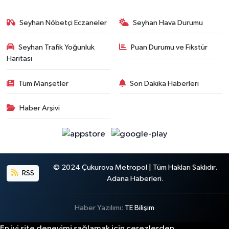
Seyhan Nöbetçi Eczaneler
Seyhan Hava Durumu
Seyhan Trafik Yoğunluk
Puan Durumu ve Fikstür
Haritası
Tüm Manşetler
Son Dakika Haberleri
Haber Arşivi
© 2024 Çukurova Metropol | Tüm Hakları Saklıdır.
RSS
Adana Haberleri.
Haber Yazılımı:
TE Bilişim
En iyi site deneyimi sağlamak için çerezlerden