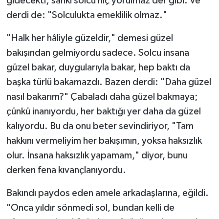
gidecekti; sanki solcu hiç yorulmaz der gibi. Ve
derdi de: "Solculukta emeklilik olmaz."
"Halk her hâliyle güzeldir," demesi güzel
bakışından gelmiyordu sadece. Solcu insana
güzel bakar, duygularıyla bakar, hep baktı da
başka türlü bakamazdı. Bazen derdi: "Daha güzel
nasıl bakarım?" Çabaladı daha güzel bakmaya;
çünkü inanıyordu, her baktığı yer daha da güzel
kalıyordu. Bu da onu beter sevindiriyor, "Tam
hakkını vermeliyim her bakışımın, yoksa haksızlık
olur. İnsana haksızlık yapamam," diyor, bunu
derken fena kıvançlanıyordu.
Bakındı paydos eden amele arkadaşlarına, eğildi.
"Onca yıldır sönmedi sol, bundan kelli de