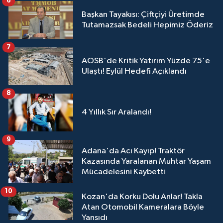
6
Başkan Tayakısı: Çiftçiyi Üretimde
Tutamazsak Bedeli Hepimiz Öderiz
7
AOSB'de Kritik Yatırım Yüzde 75'e
Ulaştı! Eylül Hedefi Açıklandı
8
4 Yıllık Sır Aralandı!
9
Adana'da Acı Kayıp! Traktör
Kazasında Yaralanan Muhtar Yaşam
Mücadelesini Kaybetti
10
Kozan'da Korku Dolu Anlar! Takla
Atan Otomobil Kameralara Böyle
Yansıdı