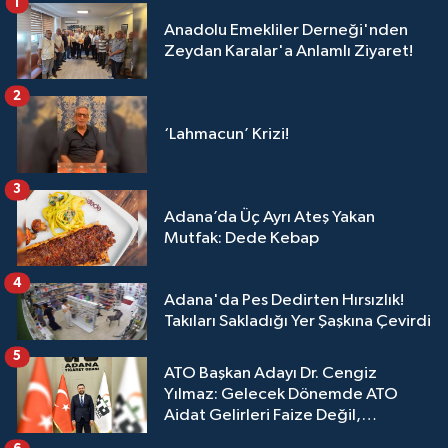
1
Anadolu Emekliler Derneği'nden
Zeydan Karalar'a Anlamlı Ziyaret!
2
‘Lahmacun’ Krizi!
3
Adana’da Üç Ayrı Ateş Yakan
Mutfak: Dede Kebap
4
Adana'da Pes Dedirten Hırsızlık!
Takıları Sakladığı Yer Şaşkına Çevirdi
5
ATO Başkan Adayı Dr. Cengiz
Yılmaz: Gelecek Dönemde ATO
Aidat Gelirleri Faize Değil,
Üyelerimize Ve Adana'ya Yatırılacak