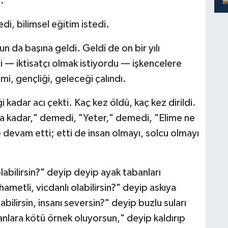
.
i, bilimsel eğitim istedi.
un da başına geldi. Geldi de on bir yılı
 — iktisatçı olmak istiyordu — işkencelere
imi, gençliği, geleceği çalındı.
adar acı çekti. Kaç kez öldü, kaç kez dirildi.
a kadar," demedi, "Yeter," demedi, "Elime ne
vam etti; etti de insan olmayı, solcu olmayı
labilirsin?" deyip deyip ayak tabanları
metli, vicdanlı olabilirsin?" deyip askıya
abilirsin, insanı seversin?" deyip buzlu suları
anlara kötü örnek oluyorsun," deyip kaldırıp