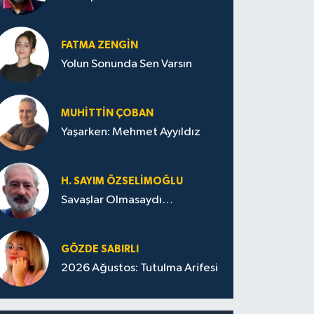
FATMA ZENGIN
Yolun Sonunda Sen Varsın
MUHITTIN ÇOBAN
Yaşarken: Mehmet Ayyıldız
H. SAYIM ÖZSELİMOĞLU
Savaşlar Olmasaydı…
GÖZDE SABIRLI
2026 Ağustos: Tutulma Arifesi