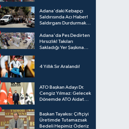
Adana'daki Kebapçı
Saldırısında Acı Haber!
Saldırganı Durdurmak
İsterken Hayatını
Kaybetti
Adana'da Pes Dedirten
Hırsızlık! Takıları
Sakladığı Yer Şaşkına
Çevirdi
4 Yıllık Sır Aralandı!
ATO Başkan Adayı Dr.
Cengiz Yılmaz: Gelecek
Dönemde ATO Aidat
Gelirleri Faize Değil,
Üyelerimize Ve
Başkan Tayakısı: Çiftçiyi
Adana'ya Yatırılacak
Üretimde Tutamazsak
Bedeli Hepimiz Öderiz