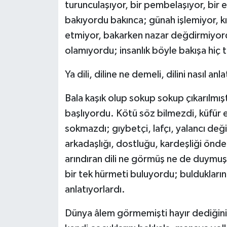
turunculaşıyor, bir pembelaşıyor, bir e
bakıyordu bakınca; günah işlemiyor, kı
etmiyor, bakarken nazar değdirmiyordu
olamıyordu; insanlık böyle bakışa hiç t
Ya dili, diline ne demeli, dilini nasıl anl
Bala kaşık olup sokup sokup çıkarılmışt
başlıyordu. Kötü söz bilmezdi, küfür e
sokmazdı; gıybetçi, lafçı, yalancı değ
arkadaşlığı, dostluğu, kardeşliği önd
arındıran dili ne görmüş ne de duymuşt
bir tek hürmeti buluyordu; buldukları
anlatıyorlardı.
Dünya âlem görmemişti hayır dediğin