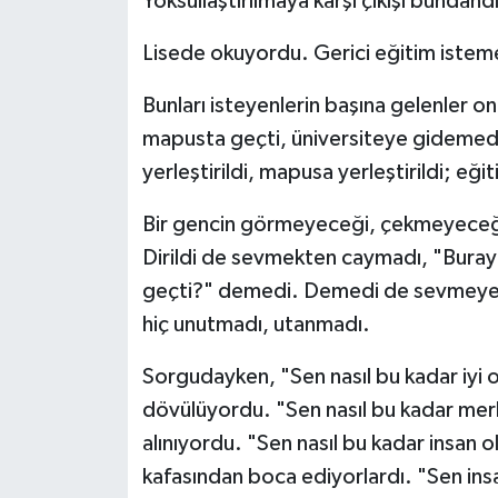
Yoksullaştırılmaya karşı çıkışı bundandı
Lisede okuyordu. Gerici eğitim istemed
Bunları isteyenlerin başına gelenler on
mapusta geçti, üniversiteye gidemedi
yerleştirildi, mapusa yerleştirildi; eğit
Bir gencin görmeyeceği, çekmeyeceği k
Dirildi de sevmekten caymadı, "Buray
geçti?" demedi. Demedi de sevmeye de
hiç unutmadı, utanmadı.
Sorgudayken, "Sen nasıl bu kadar iyi o
dövülüyordu. "Sen nasıl bu kadar merha
alınıyordu. "Sen nasıl bu kadar insan ol
kafasından boca ediyorlardı. "Sen ins