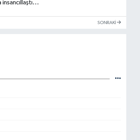
insancıllaştı...
SONRAKI