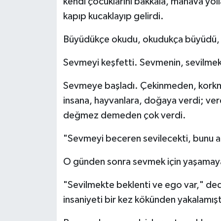
kendi çocuklarını bakkala, manava yoll
kapıp kucaklayıp gelirdi.
Büyüdükçe okudu, okudukça büyüdü, 
Sevmeyi keşfetti. Sevmenin, sevilme
Sevmeye başladı. Çekinmeden, korkma
insana, hayvanlara, doğaya verdi; verdi
değmez demeden çok verdi.
"Sevmeyi beceren sevilecekti, bunu a
O günden sonra sevmek için yaşamaya
"Sevilmekte beklenti ve ego var," ded
insaniyeti bir kez kökünden yakalamışt