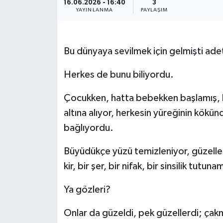
16.06.2026 - 16:40
3
YAYINLANMA
PAYLAŞIM
Resmi İlanlar
Bu dünyaya sevilmek için gelmişti ade
Herkes de bunu biliyordu.
Çocukken, hatta bebekken başlamış, 
altına alıyor, herkesin yüreğinin kökünd
bağlıyordu.
Büyüdükçe yüzü temizleniyor, güzelleşiy
kir, bir şer, bir nifak, bir sinsilik tutun
Ya gözleri?
Onlar da güzeldi, pek güzellerdi; ça