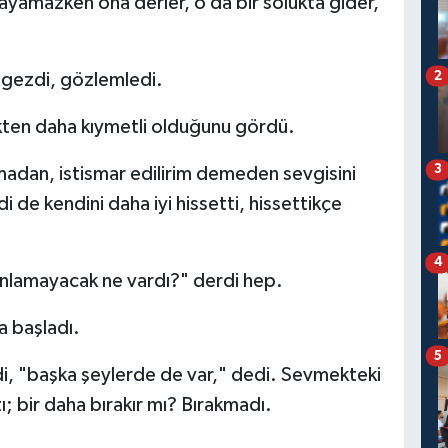
ayamazken ona derler, o da bir solukta gider,
2
gezdi, gözlemledi.
kten daha kıymetli olduğunu gördü.
3
dan, istismar edilirim demeden sevgisini
 de kendini daha iyi hissetti, hissettikçe
4
nlamayacak ne vardı?" derdi hep.
 başladı.
5
i, "başka şeylerde de var," dedi. Sevmekteki
ı; bir daha bırakır mı? Bırakmadı.