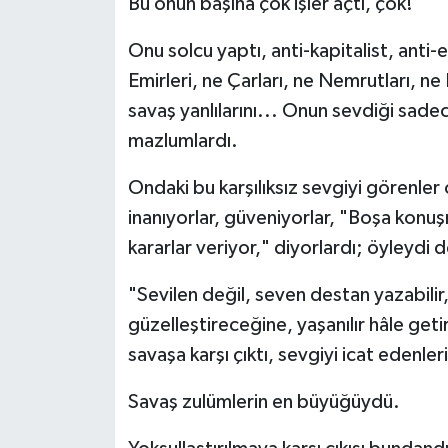
Bu onun başına çok işler açtı, çok!
Onu solcu yaptı, anti-kapitalist, anti-
Emirleri, ne Çarları, ne Nemrutları, ne
savaş yanlılarını... Onun sevdiği sadec
mazlumlardı.
Ondaki bu karşılıksız sevgiyi görenler
inanıyorlar, güveniyorlar, "Boşa konu
kararlar veriyor," diyorlardı; öyleydi d
"Sevilen değil, seven destan yazabili
güzelleştireceğine, yaşanılır hâle get
savaşa karşı çıktı, sevgiyi icat edenle
Savaş zulümlerin en büyüğüydü.