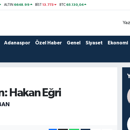
6648.99
13.773
65.130,04
ALTIN
BİST
BTC
Yaz
Adanaspor
Özel Haber
Genel
Siyaset
Ekonomi
n: Hakan Eğri
BAN