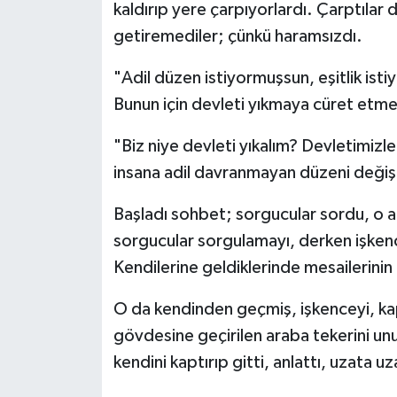
kaldırıp yere çarpıyorlardı. Çarptılar
getiremediler; çünkü haramsızdı.
"Adil düzen istiyormuşsun, eşitlik ist
Bunun için devleti yıkmaya cüret etme
"Biz niye devleti yıkalım? Devletimizl
insana adil davranmayan düzeni değişt
Başladı sohbet; sorgucular sordu, o an
sorgucular sorgulamayı, derken işkencey
Kendilerine geldiklerinde mesailerini
O da kendinden geçmiş, işkenceyi, kapka
gövdesine geçirilen araba tekerini un
kendini kaptırıp gitti, anlattı, uzata uz