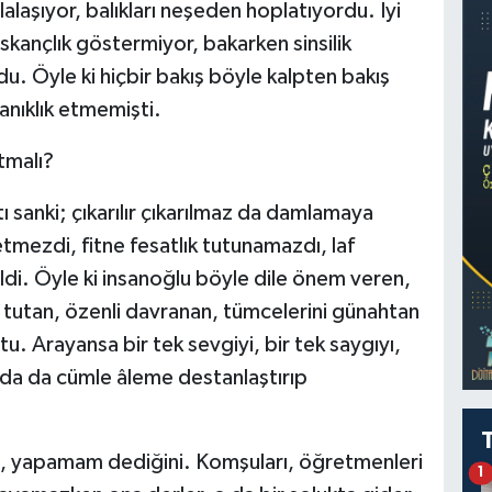
lalaşıyor, balıkları neşeden hoplatıyordu. İyi
skançlık göstermiyor, bakarken sinsilik
. Öyle ki hiçbir bakış böyle kalpten bakış
anıklık etmemişti.
atmalı?
ı sanki; çıkarılır çıkarılmaz da damlamaya
tmezdi, fitne fesatlık tutunamazdı, laf
ildi. Öyle ki insanoğlu böyle dile önem veren,
e tutan, özenli davranan, tümcelerini günahtan
u. Arayansa bir tek sevgiyi, bir tek saygıyı,
nda da cümle âleme destanlaştırıp
i, yapamam dediğini. Komşuları, öğretmenleri
1