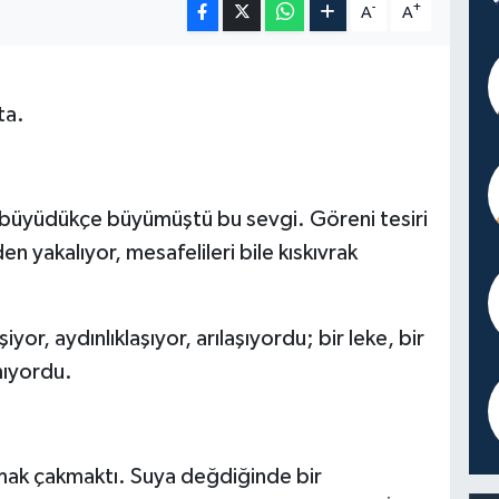
-
+
A
A
ta.
büyüdükçe büyümüştü bu sevgi. Göreni tesiri
en yakalıyor, mesafelileri bile kıskıvrak
or, aydınlıklaşıyor, arılaşıyordu; bir leke, bir
amıyordu.
kmak çakmaktı. Suya değdiğinde bir