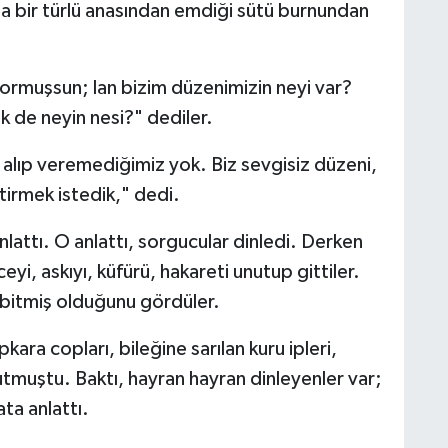
 da bir türlü anasından emdiği sütü burnundan
iyormuşsun; lan bizim düzenimizin neyi var?
k de neyin nesi?" dediler.
e alıp veremediğimiz yok. Biz sevgisiz düzeni,
irmek istedik," dedi.
lattı. O anlattı, sorgucular dinledi. Derken
i, askıyı, küfürü, hakareti unutup gittiler.
n bitmiş olduğunu gördüler.
ra copları, bileğine sarılan kuru ipleri,
utmuştu. Baktı, hayran hayran dinleyenler var;
ata anlattı.