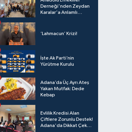
Anadolu Emekliler
Derneği'nden Zeydan
Karalar'a Anlamlı
Ziyaret!
‘Lahmacun’ Krizi!
İşte Ak Parti’nin
Yürütme Kurulu
Adana’da Üç Ayrı Ateş
Yakan Mutfak: Dede
Kebap
Evlilik Kredisi Alan
Çiftlere Zorunlu Destek!
Adana'da Dikkat Çeken
Eğitim