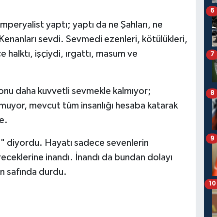
6
emperyalist yaptı; yaptı da ne Şahları, ne
 Kenanları sevdi. Sevmedi ezenleri, kötülükleri,
e halktı, işçiydi, ırgattı, masum ve
7
 onu daha kuvvetli sevmekle kalmıyor;
8
şmuyor, mevcut tüm insanlığı hesaba katarak
e.
9
r," diyordu. Hayatı sadece sevenlerin
ireceklerine inandı. İnandı da bundan dolayı
rin safında durdu.
10