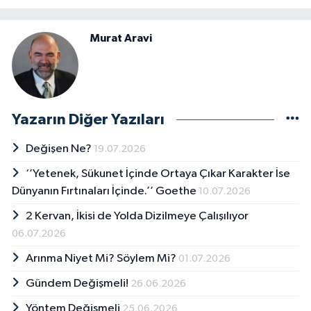
Murat Aravi
Yazarın Diğer Yazıları
Değişen Ne?
19.07.2026
‘’Yetenek, Sükunet İçinde Ortaya Çıkar Karakter İse
Dünyanın Fırtınaları İçinde.’’ Goethe
10.07.2026
2 Kervan, İkisi de Yolda Dizilmeye Çalışılıyor
06.07.2026
Arınma Niyet Mi? Söylem Mi?
01.07.2026
Gündem Değişmeli!
26.06.2026
Yöntem Değişmeli
25.06.2026