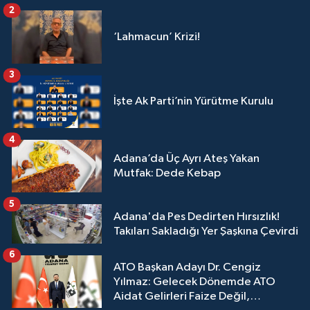
2
‘Lahmacun’ Krizi!
3
İşte Ak Parti’nin Yürütme Kurulu
4
Adana’da Üç Ayrı Ateş Yakan
Mutfak: Dede Kebap
5
Adana'da Pes Dedirten Hırsızlık!
Takıları Sakladığı Yer Şaşkına Çevirdi
6
ATO Başkan Adayı Dr. Cengiz
Yılmaz: Gelecek Dönemde ATO
Aidat Gelirleri Faize Değil,