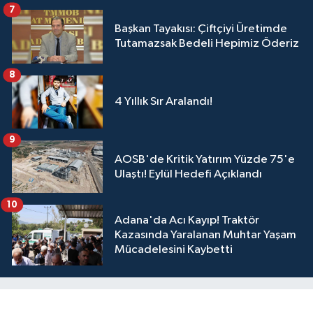
Üyelerimize Ve Adana'ya Yatırılacak
7
Başkan Tayakısı: Çiftçiyi Üretimde
Tutamazsak Bedeli Hepimiz Öderiz
8
4 Yıllık Sır Aralandı!
9
AOSB'de Kritik Yatırım Yüzde 75'e
Ulaştı! Eylül Hedefi Açıklandı
10
Adana'da Acı Kayıp! Traktör
Kazasında Yaralanan Muhtar Yaşam
Mücadelesini Kaybetti