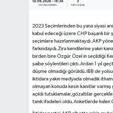
14.06.2026 - 16:34
3
YAYINLANMA
PAYLAŞIM
Resmi İlanlar
2023 Seçimlerinden bu yana siyasi aren
kabul edeceği üzere CHP başarılı bir ş
seçimlere hazırlanmaktaydı.AKP yönet
farkındaydı.Zira kendilerine yakın kana
birden bire Özgür Özel in seçildiği Kem
şaibe söylentileri çıktı.Ardan 1 yıl g
düşme olmadığı görüldü.IBB de yolsuz
iktidara yakın medyada olmadık itha
olmayan konuda kesin kanıtlar varmış
açıldı tutuklamalar,gözaltılar gerçekl
tanık ifadeleri oldu.Anketlerde halen