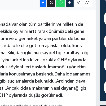
-
+
A
A
ada var olan tüm partilerin ve milletin de
ekilde oylarını arttırarak önümüzdeki genel
imi ve diğer anket yapan partiler de bunun
llarda bile dile getiren ajanslar oldu.Sonra
al Kılıçdaroğlu ‘nun kaybettiği kurultayla ilgili
eçti yine anketlerde ve sokakta CHP oylarında
luk söylentileri başladı.İmamoğlu yönetimi
mlarla konuşulmaya başlandı.Daha iddaanamesi
 gibi suçlamalarda bulunuldu.Ardından dava
eşti.Ancak iddaa makamının asıl dayanağı gizli
 CHP oylarında düşüş görülmedi.