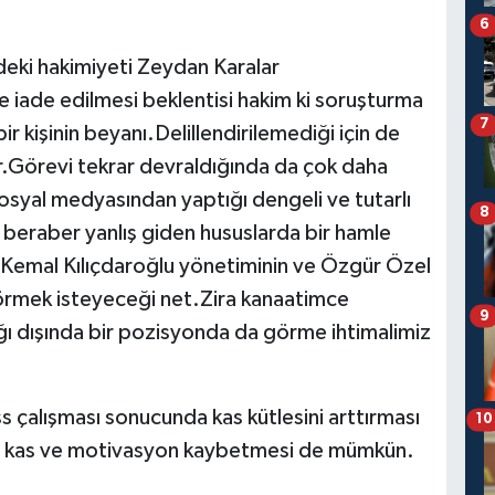
6
deki hakimiyeti Zeydan Karalar
 iade edilmesi beklentisi hakim ki soruşturma
7
 kişinin beyanı.Delillendirilemediği için de
r.Görevi tekrar devraldığında da çok daha
syal medyasından yaptığı dengeli ve tutarlı
8
beraber yanlış giden hususlarda bir hamle
Kemal Kılıçdaroğlu yönetiminin ve Özgür Özel
görmek isteyeceği net.Zira kanaatimce
9
ğı dışında bir pozisyonda da görme ihtimalimiz
ss çalışması sonucunda kas kütlesini arttırması
10
rle kas ve motivasyon kaybetmesi de mümkün.