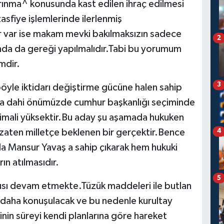
arınma^ konusunda kast edilen ihraç edilmesi
tasfiye işlemlerinde ilerlenmiş
r var ise makam mevki bakılmaksızın sadece
2
nda da gereği yapılmalıdır.Tabi bu yorumum
mdir.
3
böyle iktidarı değiştirme gücüne halen sahip
sa dahi önümüzde cumhur başkanlığı seçiminde
timali yüksektir.Bu aday şu aşamada hukuken
zaten milletçe beklenen bir gerçektir.Bence
4
a Mansur Yavaş a sahip çıkarak hem hukuki
n atılmasıdır.
5
ısı devam etmekte.Tüzük maddeleri ile butlan
e daha konuşulacak ve bu nedenle kurultay
nin süreyi kendi planlarına göre hareket