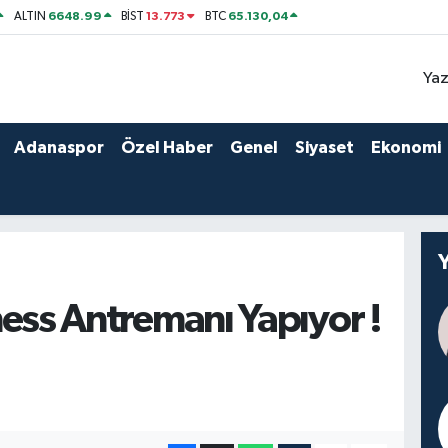
6648.99
13.773
65.130,04
ALTIN
BİST
BTC
Yaz
Adanaspor
Özel Haber
Genel
Siyaset
Ekonomi
ess Antremanı Yapıyor !