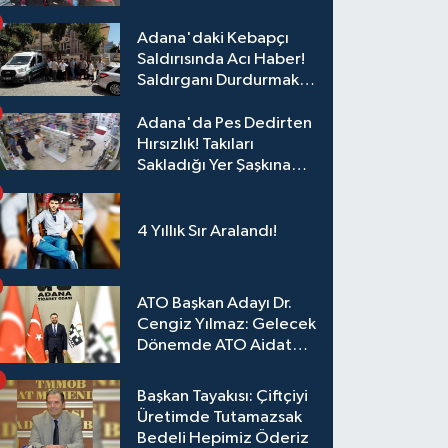
Adana'daki Kebapçı
Saldırısında Acı Haber!
Saldırganı Durdurmak
İsterken Hayatını
Kaybetti
Adana'da Pes Dedirten
Hırsızlık! Takıları
Sakladığı Yer Şaşkına
Çevirdi
4 Yıllık Sır Aralandı!
ATO Başkan Adayı Dr.
Cengiz Yılmaz: Gelecek
Dönemde ATO Aidat
Gelirleri Faize Değil,
Üyelerimize Ve
Başkan Tayakısı: Çiftçiyi
Adana'ya Yatırılacak
Üretimde Tutamazsak
Bedeli Hepimiz Öderiz