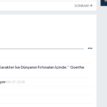
SONRAKI
arakter İse Dünyanın Fırtınaları İçinde.’’ Goethe
ıyor
06.07.2026