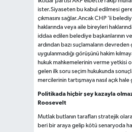
İktidar partisi AKP elbette rakip muhal
ister.Siyaseten bu kabul edilmesi gere
çıkmasını sağlar.Ancak CHP ’li belediy
haklarında veya aile bireyleri hakların
iddaa edilen belediye başkanlarının v
ardından bazı suçlamaların devreden ç
uygulanmadığı görüşünü hakim kılmaya 
hukuk mahkemelerinin verme yetkisi olm
gelen ilk soru seçim hukukunda sonuçlara
mercilerinin tartışmaya nasıl açık hale
Politikada hiçbir şey kazayla olmaz
Roosevelt
Mutlak butlanın tarafları stratejik ola
beri bir araya gelip kötü senaryoda ha