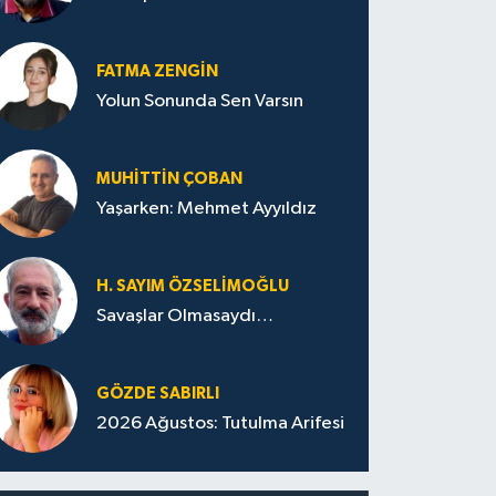
FATMA ZENGIN
Yolun Sonunda Sen Varsın
MUHITTIN ÇOBAN
Yaşarken: Mehmet Ayyıldız
H. SAYIM ÖZSELİMOĞLU
Savaşlar Olmasaydı…
GÖZDE SABIRLI
2026 Ağustos: Tutulma Arifesi