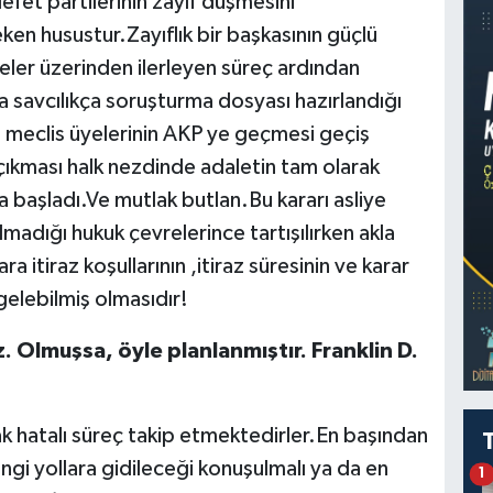
efet partilerinin zayıf düşmesini
ken husustur.Zayıflık bir başkasının güçlü
eler üzerinden ilerleyen süreç ardından
da savcılıkça soruşturma dosyası hazırlandığı
e meclis üyelerinin AKP ye geçmesi geçiş
ıkması halk nezdinde adaletin tam olarak
başladı.Ve mutlak butlan.Bu kararı asliye
adığı hukuk çevrelerince tartışılırken akla
 itiraz koşullarının ,itiraz süresinin ve karar
 gelebilmiş olmasıdır!
. Olmuşsa, öyle planlanmıştır. Franklin D.
rak hatalı süreç takip etmektedirler.En başından
ngi yollara gidileceği konuşulmalı ya da en
1