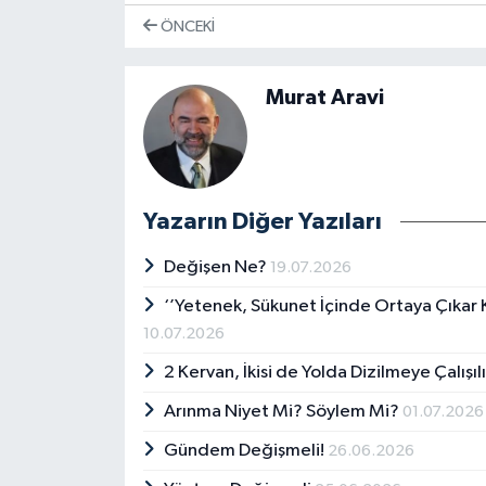
ÖNCEKI
Murat Aravi
Yazarın Diğer Yazıları
Değişen Ne?
19.07.2026
‘’Yetenek, Sükunet İçinde Ortaya Çıkar K
10.07.2026
2 Kervan, İkisi de Yolda Dizilmeye Çalışıl
Arınma Niyet Mi? Söylem Mi?
01.07.2026
Gündem Değişmeli!
26.06.2026