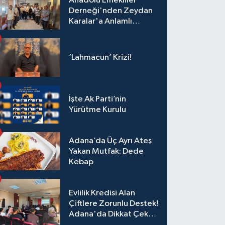
Anadolu Emekliler
Derneği'nden Zeydan
Karalar'a Anlamlı
Ziyaret!
‘Lahmacun’ Krizi!
İşte Ak Parti’nin
Yürütme Kurulu
Adana’da Üç Ayrı Ateş
Yakan Mutfak: Dede
Kebap
Evlilik Kredisi Alan
Çiftlere Zorunlu Destek!
Adana'da Dikkat Çeken
Eğitim