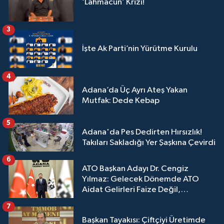
‘Lahmacun’ Krizi!
3
İşte Ak Parti’nin Yürütme Kurulu
4
Adana’da Üç Ayrı Ateş Yakan
Mutfak: Dede Kebap
5
Adana'da Pes Dedirten Hırsızlık!
Takıları Sakladığı Yer Şaşkına Çevirdi
6
ATO Başkan Adayı Dr. Cengiz
Yılmaz: Gelecek Dönemde ATO
Aidat Gelirleri Faize Değil,
Üyelerimize Ve Adana'ya Yatırılacak
7
Başkan Tayakısı: Çiftçiyi Üretimde