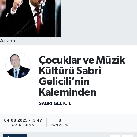
Resmi İlanlar
Adana
Çocuklar ve Müzik
Kültürü Sabri
Gelicili’nin
Kaleminden
SABRI GELICILI
04.08.2025 - 13:47
8
YAYINLANMA
PAYLAŞIM