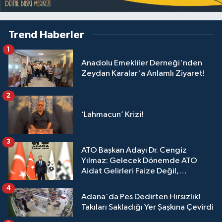
Trend Haberler
1
Anadolu Emekliler Derneği'nden
Zeydan Karalar'a Anlamlı Ziyaret!
2
‘Lahmacun’ Krizi!
3
ATO Başkan Adayı Dr. Cengiz
Yılmaz: Gelecek Dönemde ATO
Aidat Gelirleri Faize Değil,
Üyelerimize Ve Adana'ya Yatırılacak
4
Adana'da Pes Dedirten Hırsızlık!
Takıları Sakladığı Yer Şaşkına Çevirdi