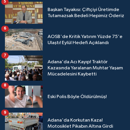
5
Başkan Tayakısı: Çiftçiyi Üretimde
Tutamazsak Bedeli Hepimiz Öderiz
6
AOSB'de Kritik Yatırım Yüzde 75'e
Ulaştı! Eylül Hedefi Açıklandı
7
Adana'da Acı Kayıp! Traktör
Kazasında Yaralanan Muhtar Yaşam
Mücadelesini Kaybetti
8
Eski Polis Böyle Öldürülmüş!
9
Adana'da Korkutan Kaza!
Motosiklet Pikabın Altına Girdi