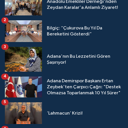
Anadolu Emekliler Derneği'nden
Zeydan Karalar'a Anlamlı Ziyaret!
2
Bilgiç: “Çukurova Bu Yıl Da
Bereketini Gösterdi”
3
Adana'nın Bu Lezzetini Gören
Şaşırıyor!
4
Adana Demirspor Başkanı Ertan
Zeybek'ten Çarpıcı Çağrı: "Destek
Olmazsa Toparlanmak 10 Yıl Sürer"
5
‘Lahmacun’ Krizi!