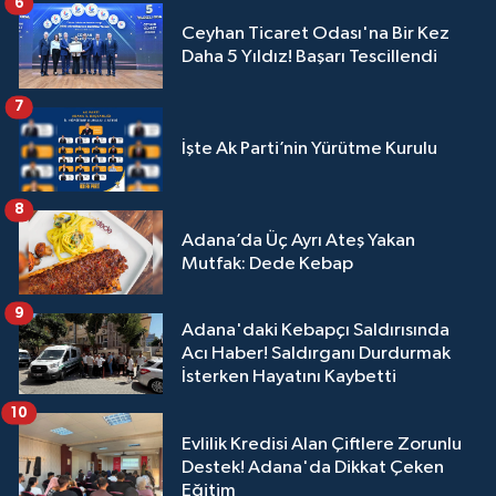
6
Ceyhan Ticaret Odası'na Bir Kez
Daha 5 Yıldız! Başarı Tescillendi
7
İşte Ak Parti’nin Yürütme Kurulu
8
Adana’da Üç Ayrı Ateş Yakan
Mutfak: Dede Kebap
9
Adana'daki Kebapçı Saldırısında
Acı Haber! Saldırganı Durdurmak
İsterken Hayatını Kaybetti
10
Evlilik Kredisi Alan Çiftlere Zorunlu
Destek! Adana'da Dikkat Çeken
Eğitim