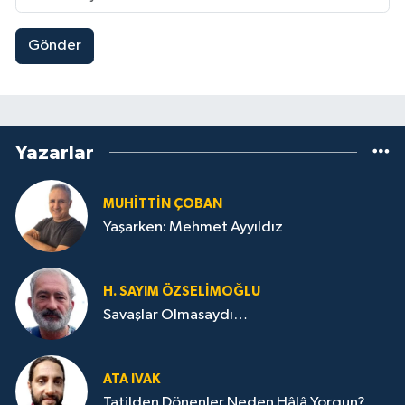
Gönder
Yazarlar
MUHITTIN ÇOBAN
Yaşarken: Mehmet Ayyıldız
H. SAYIM ÖZSELİMOĞLU
Savaşlar Olmasaydı…
ATA IVAK
Tatilden Dönenler Neden Hâlâ Yorgun?