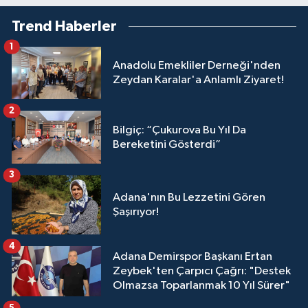
Trend Haberler
1
Anadolu Emekliler Derneği'nden
Zeydan Karalar'a Anlamlı Ziyaret!
2
Bilgiç: “Çukurova Bu Yıl Da
Bereketini Gösterdi”
3
Adana'nın Bu Lezzetini Gören
Şaşırıyor!
4
Adana Demirspor Başkanı Ertan
Zeybek'ten Çarpıcı Çağrı: "Destek
Olmazsa Toparlanmak 10 Yıl Sürer"
5