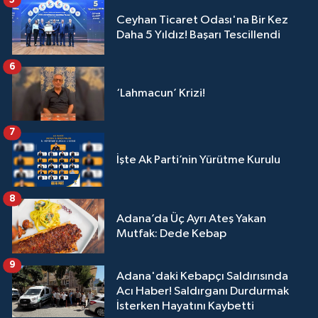
Ceyhan Ticaret Odası'na Bir Kez
Daha 5 Yıldız! Başarı Tescillendi
6
‘Lahmacun’ Krizi!
7
İşte Ak Parti’nin Yürütme Kurulu
8
Adana’da Üç Ayrı Ateş Yakan
Mutfak: Dede Kebap
9
Adana'daki Kebapçı Saldırısında
Acı Haber! Saldırganı Durdurmak
İsterken Hayatını Kaybetti