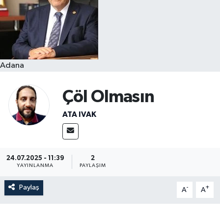
Resmi İlanlar
Adana
Çöl Olmasın
ATA IVAK
24.07.2025 - 11:39
2
YAYINLANMA
PAYLAŞIM
Paylaş
-
+
A
A