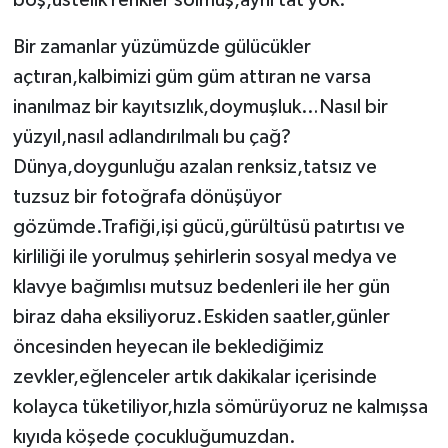
boş,üstelik renkler solmuş,aynı tat yok.
Bir zamanlar yüzümüzde gülücükler
açtıran,kalbimizi güm güm attıran ne varsa
inanılmaz bir kayıtsızlık,doymuşluk…Nasıl bir
yüzyıl,nasıl adlandırılmalı bu çağ?
Dünya,doygunluğu azalan renksiz,tatsız ve
tuzsuz bir fotoğrafa dönüşüyor
gözümde.Trafiği,işi gücü,gürültüsü patırtısı ve
kirliliği ile yorulmuş şehirlerin sosyal medya ve
klavye bağımlısı mutsuz bedenleri ile her gün
biraz daha eksiliyoruz.Eskiden saatler,günler
öncesinden heyecan ile beklediğimiz
zevkler,eğlenceler artık dakikalar içerisinde
kolayca tüketiliyor,hızla sömürüyoruz ne kalmışsa
kıyıda köşede çocukluğumuzdan.