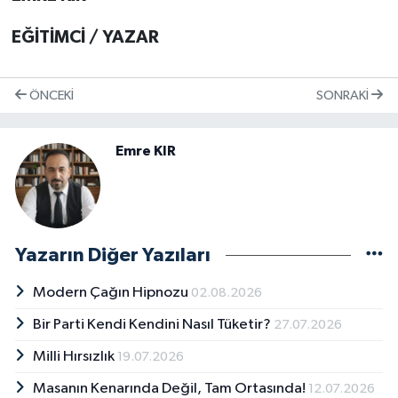
EĞİTİMCİ / YAZAR
ÖNCEKI
SONRAKI
Emre KIR
Yazarın Diğer Yazıları
Modern Çağın Hipnozu
02.08.2026
Bir Parti Kendi Kendini Nasıl Tüketir?
27.07.2026
Milli Hırsızlık
19.07.2026
Masanın Kenarında Değil, Tam Ortasında!
12.07.2026