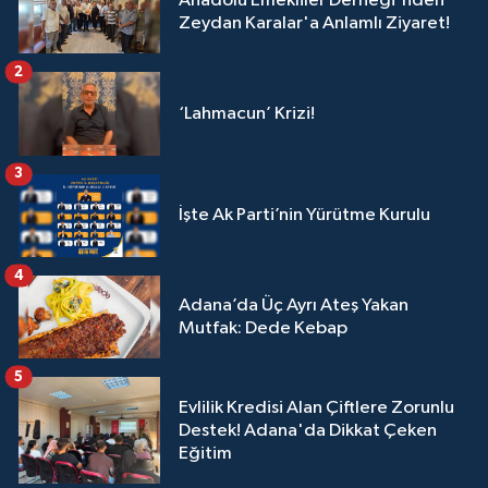
Anadolu Emekliler Derneği'nden
Zeydan Karalar'a Anlamlı Ziyaret!
2
‘Lahmacun’ Krizi!
3
İşte Ak Parti’nin Yürütme Kurulu
4
Adana’da Üç Ayrı Ateş Yakan
Mutfak: Dede Kebap
5
Evlilik Kredisi Alan Çiftlere Zorunlu
Destek! Adana'da Dikkat Çeken
Eğitim