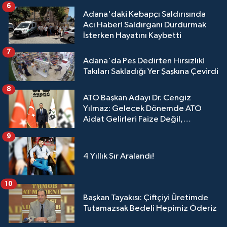
6
Adana'daki Kebapçı Saldırısında
Acı Haber! Saldırganı Durdurmak
İsterken Hayatını Kaybetti
7
Adana'da Pes Dedirten Hırsızlık!
Takıları Sakladığı Yer Şaşkına Çevirdi
8
ATO Başkan Adayı Dr. Cengiz
Yılmaz: Gelecek Dönemde ATO
Aidat Gelirleri Faize Değil,
Üyelerimize Ve Adana'ya Yatırılacak
9
4 Yıllık Sır Aralandı!
10
Başkan Tayakısı: Çiftçiyi Üretimde
Tutamazsak Bedeli Hepimiz Öderiz