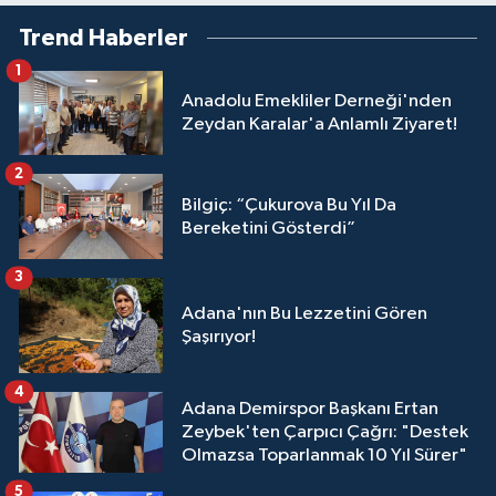
Trend Haberler
1
Anadolu Emekliler Derneği'nden
Zeydan Karalar'a Anlamlı Ziyaret!
2
Bilgiç: “Çukurova Bu Yıl Da
Bereketini Gösterdi”
3
Adana'nın Bu Lezzetini Gören
Şaşırıyor!
4
Adana Demirspor Başkanı Ertan
Zeybek'ten Çarpıcı Çağrı: "Destek
Olmazsa Toparlanmak 10 Yıl Sürer"
5