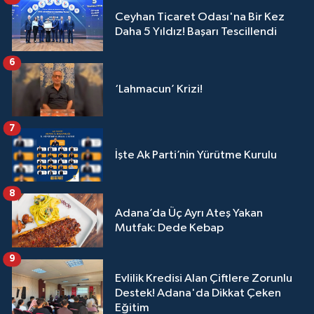
Ceyhan Ticaret Odası'na Bir Kez
Daha 5 Yıldız! Başarı Tescillendi
6
‘Lahmacun’ Krizi!
7
İşte Ak Parti’nin Yürütme Kurulu
8
Adana’da Üç Ayrı Ateş Yakan
Mutfak: Dede Kebap
9
Evlilik Kredisi Alan Çiftlere Zorunlu
Destek! Adana'da Dikkat Çeken
Eğitim