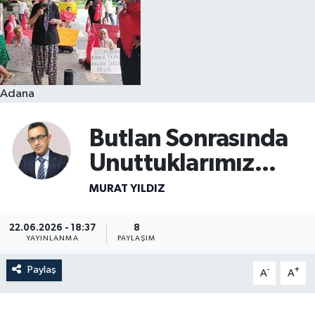
Resmi İlanlar
Adana
Butlan Sonrasında
Unuttuklarımız...
MURAT YILDIZ
22.06.2026 - 18:37
8
YAYINLANMA
PAYLAŞIM
Paylaş
-
+
A
A