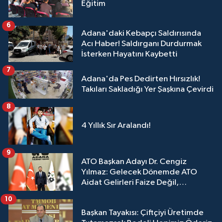
Eğitim
6
Adana'daki Kebapçı Saldırısında
Acı Haber! Saldırganı Durdurmak
İsterken Hayatını Kaybetti
7
Adana'da Pes Dedirten Hırsızlık!
Takıları Sakladığı Yer Şaşkına Çevirdi
8
4 Yıllık Sır Aralandı!
9
ATO Başkan Adayı Dr. Cengiz
Yılmaz: Gelecek Dönemde ATO
Aidat Gelirleri Faize Değil,
Üyelerimize Ve Adana'ya Yatırılacak
10
Başkan Tayakısı: Çiftçiyi Üretimde