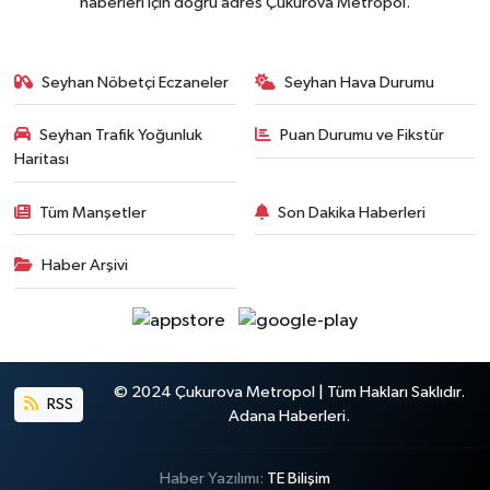
haberleri için doğru adres Çukurova Metropol.
Seyhan Nöbetçi Eczaneler
Seyhan Hava Durumu
Seyhan Trafik Yoğunluk
Puan Durumu ve Fikstür
Haritası
Tüm Manşetler
Son Dakika Haberleri
Haber Arşivi
© 2024 Çukurova Metropol | Tüm Hakları Saklıdır.
RSS
Adana Haberleri.
Haber Yazılımı:
TE Bilişim