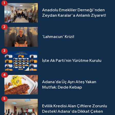
1
Anadolu Emekliler Derneği'nden
Zeydan Karalar'a Anlamlı Ziyaret!
2
‘Lahmacun’ Krizi!
3
İşte Ak Parti’nin Yürütme Kurulu
4
Adana’da Üç Ayrı Ateş Yakan
Mutfak: Dede Kebap
5
Evlilik Kredisi Alan Çiftlere Zorunlu
Destek! Adana'da Dikkat Çeken