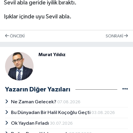
Sevil abla geride iyilik bıraktı.
Işıklar içinde uyu Sevil abla.
ÖNCEKI
SONRAKI
Murat Yıldız
Yazarın Diğer Yazıları
Ne Zaman Gelecek?
07.08.2026
Bu Dünyadan Bir Halil Koçoğlu Geçti
03.08.2026
Ok Yaydan Fırladı
30.07.2026