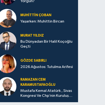
Yorgun?
MUHITTIN ÇOBAN
Yaşarken: Muhittin Bircan
MURAT YILDIZ
Bu Dünyadan Bir Halil Koçoğlu
Geçti
GÖZDE SABIRLI
2026 Ağustos: Tutulma Arifesi
RAMAZAN CEM
KARAMUSTAFAOĞLU
Mustafa Kemal Atatürk , Sivas
Kongresi Ve Chp’nin Kuruluşu
(Amasya Menifestosu)