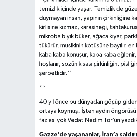
temizlik içinde yaşar. Temizlik de güzel
duymayan insan, yapının çirkinliğine kat
kirlisine kızmaz, karasineği, tahtakuru
mikroba bıyık büker, ağaca kıyar, parkt
tükürür, musikinin kötüsüne bayılır, en 
kaba kaba konuşur, kaba kaba eğlenir, 
hoşlanır, sözün kısası çirkinliğin, pisliğ
şerbetlidir.’’
**
40 yıl önce bu dünyadan göçüp giden b
ortaya koymuş. İşten aydın öngörüsü b
fazlası yok Vedat Nedim Tör’ün yazdık
Gazze’de yaşananlar, İran’a saldır