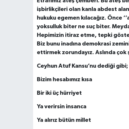
Etrafımız ateş çemberi. Bu ateş bi
işbirlikçileri olan kanla abdest ala
hukuku egemen kılacağız. Önce ‘’
yoksulluk biter ne suç biter. Meyd
Hepimizin itiraz etme, tepki göste
Biz bunu inadına demokrasi zemi
ettirmek zorundayız. Aslında çok 
Ceyhun Atuf Kansu’nu dediği gibi;
Bizim hesabımız kısa
Bir iki üç hürriyet
Ya verirsin insanca
Ya alırız bütün millet