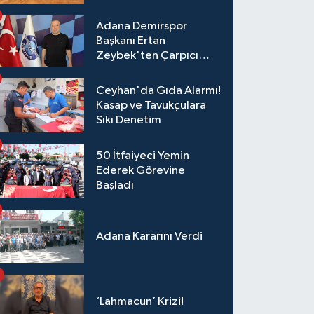
Adana Demirspor
Başkanı Ertan
Zeybek'ten Çarpıcı
Çağrı: "Destek Olmazsa
Toparlanmak 10 Yıl
Ceyhan'da Gıda Alarmı!
Sürer"
Kasap ve Tavukçulara
Sıkı Denetim
50 İtfaiyeci Yemin
Ederek Görevine
Başladı
Adana Kararını Verdi
‘Lahmacun’ Krizi!