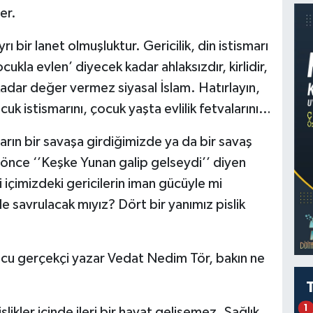
er.
ı bir lanet olmuşluktur. Gericilik, din istismarı
cukla evlen’ diyecek kadar ahlaksızdır, kirlidir,
adar değer vermez siyasal İslam. Hatırlayın,
cuk istismarını, çocuk yaşta evlilik fetvalarını…
arın bir savaşa girdiğimizde ya da bir savaş
önce ‘’Keşke Yunan galip gelseydi’’ diyen
i içimizdeki gericilerin iman gücüyle mi
ile savrulacak mıyız? Dört bir yanımız pislik
mcu gerçekçi yazar Vedat Nedim Tör, bakın ne
1
slikler içinde ileri bir hayat gelişemez. Sağlık,