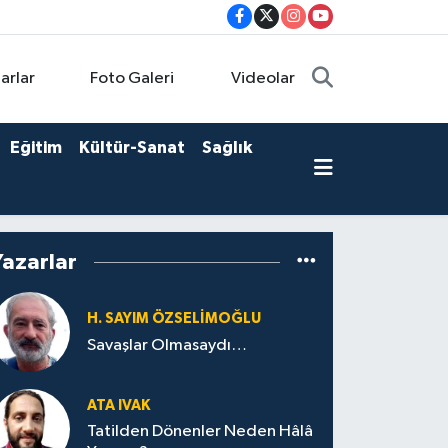
arlar
Foto Galeri
Videolar
Eğitim
Kültür-Sanat
Sağlık
Yazarlar
H. SAYIM ÖZSELİMOĞLU
Savaşlar Olmasaydı…
ATA IVAK
Tatilden Dönenler Neden Hâlâ