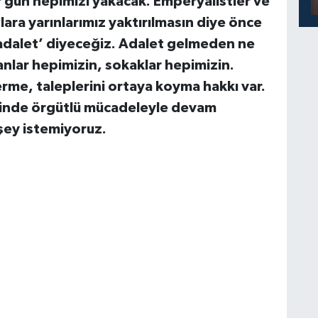
r gün hepimizi yakacak. Emperyalistler ve
nlara yarınlarımız yaktırılmasın diye önce
adalet’ diyeceğiz. Adalet gelmeden ne
anlar hepimizin, sokaklar hepimizin.
rme, taleplerini ortaya koyma hakkı var.
ninde örgütlü mücadeleyle devam
şey istemiyoruz.