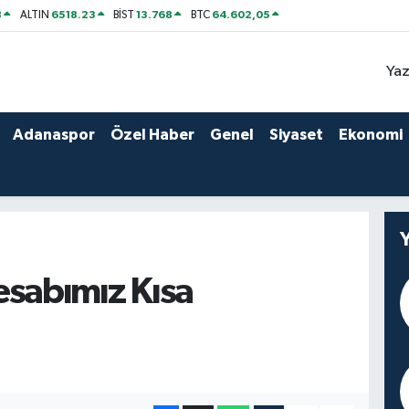
8
6518.23
13.768
64.602,05
ALTIN
BİST
BTC
Yaz
Adanaspor
Özel Haber
Genel
Siyaset
Ekonomi
esabımız Kısa