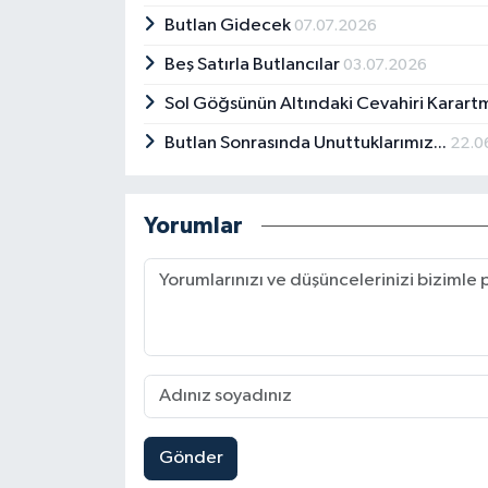
Butlan Gidecek
07.07.2026
Beş Satırla Butlancılar
03.07.2026
Sol Göğsünün Altındaki Cevahiri Karar
Butlan Sonrasında Unuttuklarımız...
22.0
Yorumlar
Gönder