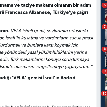
 kınama ve taziye makamı olmanın bir adım
6
ü Francesca Albanese, Türkiye’ye çağrı
7
urun.
VELA isimli gemi, soykırımın ortasında
yor. İsrail'in kuşatma ve yardımların suç sayması
 durdurmak ve bunlara karşı koymak için,
8
rme yönündeki yasal yükümlülüklerini yerine
tedir. Türk makamlarını konuyu soruşturmaya
srail'e ulaşmasını engellemeye çağırıyorum.”
9
dığı 'VELA' gemisi İsrail'in Aşdod
10