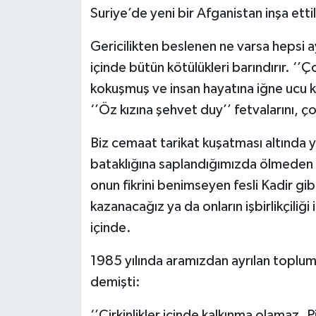
Suriye’de yeni bir Afganistan inşa ettil
Gericilikten beslenen ne varsa hepsi ayr
içinde bütün kötülükleri barındırır. ‘’Ço
kokuşmuş ve insan hayatına iğne ucu k
‘’Öz kızına şehvet duy’’ fetvalarını, ço
Biz cemaat tarikat kuşatması altında y
bataklığına saplandığımızda ölmeden 
onun fikrini benimseyen fesli Kadir gib
kazanacağız ya da onların işbirlikçiliği 
içinde.
1985 yılında aramızdan ayrılan toplu
demişti:
‘’Çirkinlikler içinde kalkınma olamaz. Pi