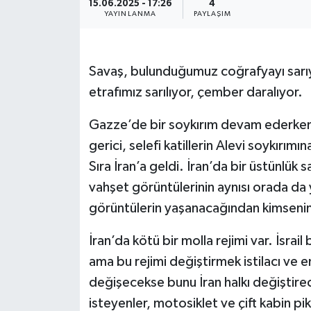
15.06.2025 - 17:26
4
YAYINLANMA
PAYLAŞIM
Resmi İlanlar
Savaş, bulunduğumuz coğrafyayı sarıyo
etrafımız sarılıyor, çember daralıyor.
Gazze’de bir soykırım devam ederken, 
gerici, selefi katillerin Alevi soykırım
Sıra İran’a geldi. İran’da bir üstünlük
vahşet görüntülerinin aynısı orada da y
görüntülerin yaşanacağından kimsenin
İran’da kötü bir molla rejimi var. İsrai
ama bu rejimi değiştirmek istilacı ve e
değişecekse bunu İran halkı değiştirec
isteyenler, motosiklet ve çift kabin pi