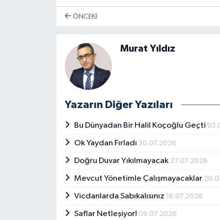
ÖNCEKI
Murat Yıldız
Yazarın Diğer Yazıları
Bu Dünyadan Bir Halil Koçoğlu Geçti
03.
Ok Yaydan Fırladı
30.07.2026
Doğru Duvar Yıkılmayacak
27.07.2026
Mevcut Yönetimle Çalışmayacaklar
20.0
Vicdanlarda Sabıkalısınız
16.07.2026
Saflar Netleşiyor!
09.07.2026