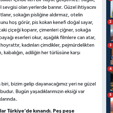
 sevgisi olan yerlerde barınır. Güzel ihtiyacını
lanır, sokağın pisliğine aldırmaz, otelin
sunu hoş görür, pis kokan kenefi doğal sayar,
2
aki çiçeği koparır, çimenleri çiğner, sokağa
bayağı eserleri okur, aşağılık filmlere can atar,
hoyrattır, kadınları çimdikler, pejmürdelikten
3
in, kabalığın, adiliğin her türlüsüne karşı
4
iri, bizim gelip dayanacağımız yeri ne güzel
udur. Bugün yaşadıklarımızın eksiği var
5
larında.
ılar Türkiye’de kınandı. Peş peşe