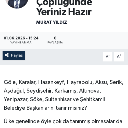
Çöplüğünde
Yeriniz Hazır
Resmi İlanlar
MURAT YILDIZ
01.06.2026 - 15:24
8
YAYINLANMA
PAYLAŞIM
Paylaş
-
+
A
A
Göle, Karalar, Hasankeyf, Hayrabolu, Aksu, Serik,
Aşdağul, Seydişehir, Karkamış, Altınova,
Yenipazar, Söke, Sultanhisar ve Şehitkamil
Belediye Başkanlarını tanır mısınız?
Ülke genelinde öyle çok da tanınmış olmasalar da