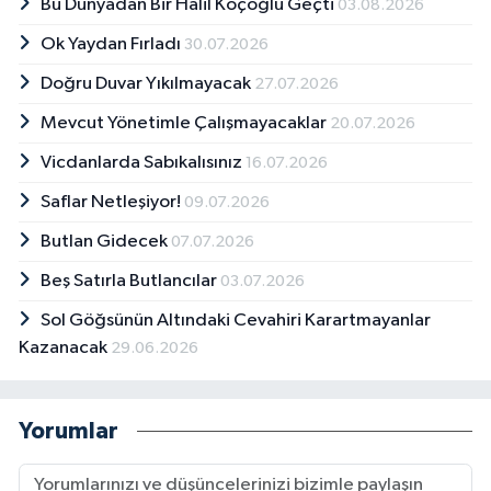
Bu Dünyadan Bir Halil Koçoğlu Geçti
03.08.2026
Ok Yaydan Fırladı
30.07.2026
Doğru Duvar Yıkılmayacak
27.07.2026
Mevcut Yönetimle Çalışmayacaklar
20.07.2026
Vicdanlarda Sabıkalısınız
16.07.2026
Saflar Netleşiyor!
09.07.2026
Butlan Gidecek
07.07.2026
Beş Satırla Butlancılar
03.07.2026
Sol Göğsünün Altındaki Cevahiri Karartmayanlar
Kazanacak
29.06.2026
Yorumlar