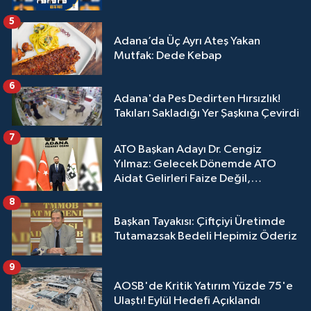
5
Adana’da Üç Ayrı Ateş Yakan
Mutfak: Dede Kebap
6
Adana'da Pes Dedirten Hırsızlık!
Takıları Sakladığı Yer Şaşkına Çevirdi
7
ATO Başkan Adayı Dr. Cengiz
Yılmaz: Gelecek Dönemde ATO
Aidat Gelirleri Faize Değil,
Üyelerimize Ve Adana'ya Yatırılacak
8
Başkan Tayakısı: Çiftçiyi Üretimde
Tutamazsak Bedeli Hepimiz Öderiz
9
AOSB'de Kritik Yatırım Yüzde 75'e
Ulaştı! Eylül Hedefi Açıklandı