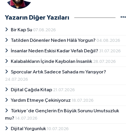
Yazarın Diğer Yazıları
Bir Kap Su
07.08.2026
Tatilden Dönenler Neden Hâlâ Yorgun?
04.08.2026
İnsanlar Neden Eskisi Kadar Vefalı Değil?
31.07.2026
Kalabalıkların İçinde Kaybolan İnsanlık
28.07.2026
Sporcular Artık Sadece Sahada mı Yarışıyor?
24.07.2026
Dijital Çağda Kitap
21.07.2026
Yardım Etmeye Çekiniyoruz
18.07.2026
Türkiye'de Gençlerin En Büyük Sorunu Umutsuzluk
mu?
14.07.2026
Dijital Yorgunluk
10.07.2026