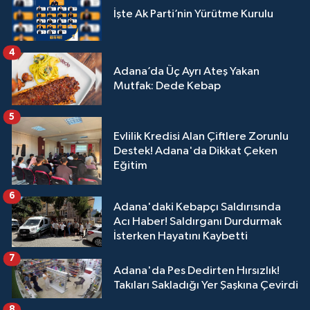
İşte Ak Parti’nin Yürütme Kurulu
4
Adana’da Üç Ayrı Ateş Yakan
Mutfak: Dede Kebap
5
Evlilik Kredisi Alan Çiftlere Zorunlu
Destek! Adana'da Dikkat Çeken
Eğitim
6
Adana'daki Kebapçı Saldırısında
Acı Haber! Saldırganı Durdurmak
İsterken Hayatını Kaybetti
7
Adana'da Pes Dedirten Hırsızlık!
Takıları Sakladığı Yer Şaşkına Çevirdi
8