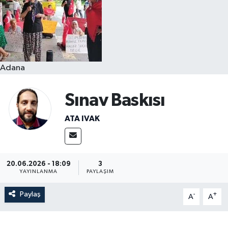
Resmi İlanlar
Adana
Sınav Baskısı
ATA IVAK
20.06.2026 - 18:09
3
YAYINLANMA
PAYLAŞIM
Paylaş
-
+
A
A