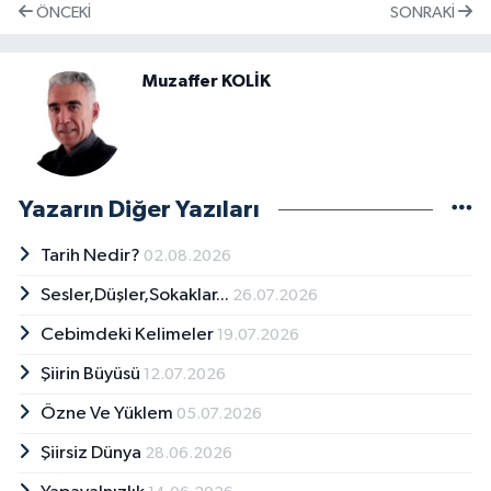
ÖNCEKI
SONRAKI
Muzaffer KOLİK
Yazarın Diğer Yazıları
Tarih Nedir?
02.08.2026
Sesler,Düşler,Sokaklar...
26.07.2026
Cebimdeki Kelimeler
19.07.2026
Şiirin Büyüsü
12.07.2026
Özne Ve Yüklem
05.07.2026
Şiirsiz Dünya
28.06.2026