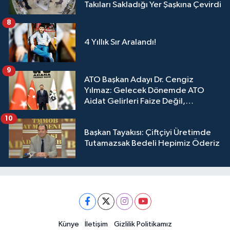
Takıları Sakladığı Yer Şaşkına Çevirdi
8
4 Yıllık Sır Aralandı!
9
ATO Başkan Adayı Dr. Cengiz
Yılmaz: Gelecek Dönemde ATO
Aidat Gelirleri Faize Değil,
Üyelerimize Ve Adana'ya Yatırılacak
10
Başkan Tayakısı: Çiftçiyi Üretimde
Tutamazsak Bedeli Hepimiz Öderiz
Künye
İletişim
Gizlilik Politikamız