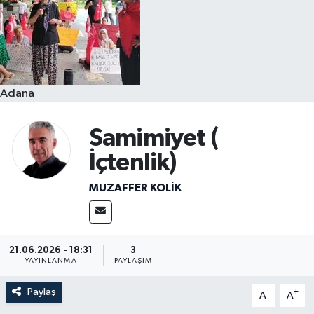
Resmi İlanlar
Adana
Samimiyet (
İçtenlik)
MUZAFFER KOLİK
21.06.2026 - 18:31
3
YAYINLANMA
PAYLAŞIM
Paylaş
-
+
A
A