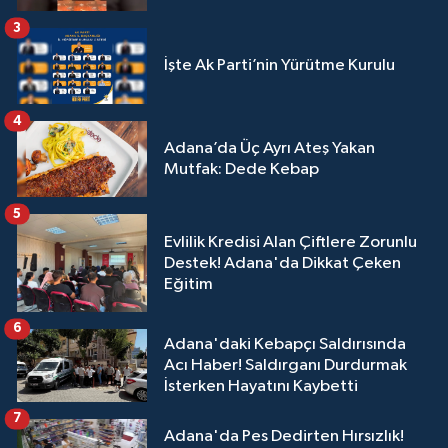
3
İşte Ak Parti’nin Yürütme Kurulu
4
Adana’da Üç Ayrı Ateş Yakan
Mutfak: Dede Kebap
5
Evlilik Kredisi Alan Çiftlere Zorunlu
Destek! Adana'da Dikkat Çeken
Eğitim
6
Adana'daki Kebapçı Saldırısında
Acı Haber! Saldırganı Durdurmak
İsterken Hayatını Kaybetti
7
Adana'da Pes Dedirten Hırsızlık!