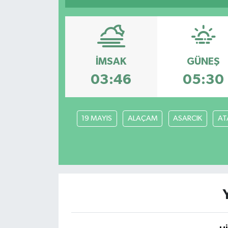
Resmi İlanlar
İMSAK
GÜNEŞ
03:46
05:30
19 MAYIS
ALAÇAM
ASARCIK
AT