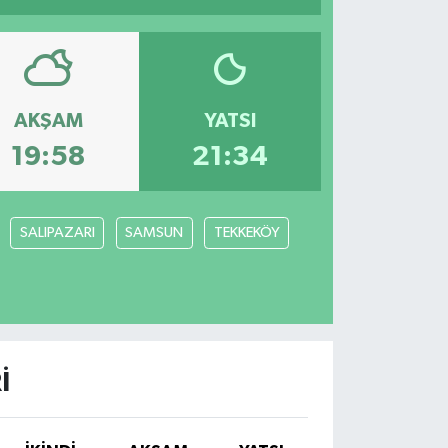
AKŞAM
YATSI
19:58
21:34
SALIPAZARI
SAMSUN
TEKKEKÖY
I