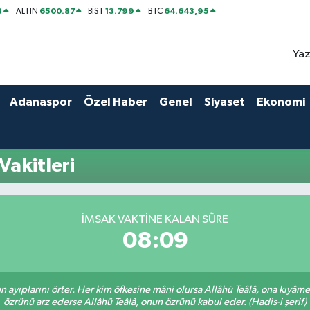
8
6500.87
13.799
64.643,95
ALTIN
BİST
BTC
Yaz
Adanaspor
Özel Haber
Genel
Siyaset
Ekonomi
akitleri
İMSAK VAKTINE KALAN SÜRE
08:09
nun ayıplarını örter. Her kim öfkesine mâni olursa Allâhü Teâlâ, ona kıyâ
özrünü arz ederse Allâhü Teâlâ, onun özrünü kabul eder. (Hadis-i şerif)