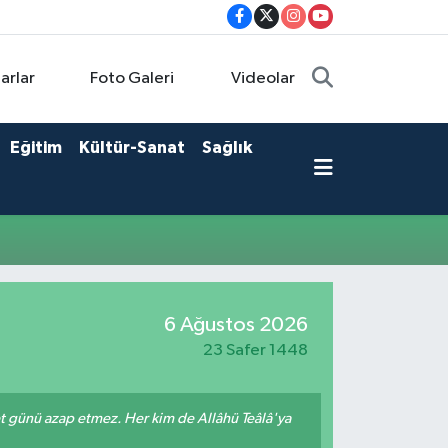
arlar
Foto Galeri
Videolar
Eğitim
Kültür-Sanat
Sağlık
6 Ağustos 2026
23 Safer 1448
met günü azap etmez. Her kim de Allâhü Teâlâ'ya