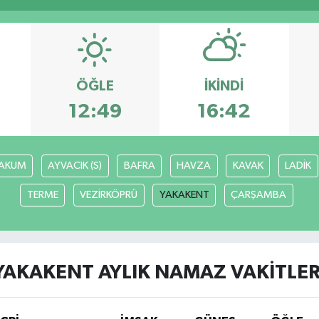
ÖĞLE
İKINDI
12:49
16:42
AKUM
AYVACIK (S)
BAFRA
HAVZA
KAVAK
LADİK
TERME
VEZİRKÖPRÜ
YAKAKENT
ÇARŞAMBA
YAKAKENT AYLIK NAMAZ VAKITLER