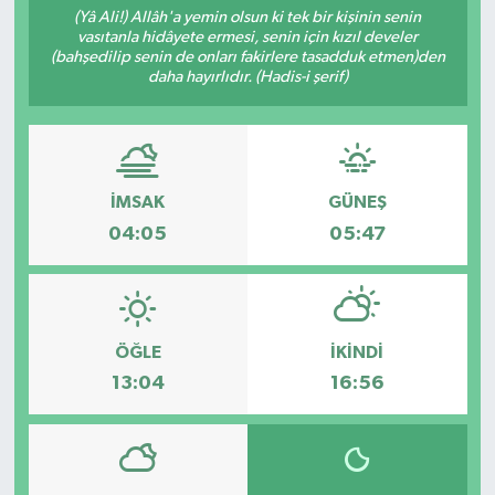
(Yâ Ali!) Allâh'a yemin olsun ki tek bir kişinin senin
vasıtanla hidâyete ermesi, senin için kızıl develer
Resmi İlanlar
(bahşedilip senin de onları fakirlere tasadduk etmen)den
daha hayırlıdır. (Hadis-i şerif)
İMSAK
GÜNEŞ
04:05
05:47
ÖĞLE
İKINDI
13:04
16:56