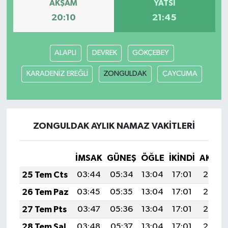
AKŞAM
YATSI
20:10
21:45
ALAPLI
DEVREK
GÖKÇEBEY
KARADENİZ EREĞLİ
ZONGULDAK
ÇAYCUMA
ZONGULDAK AYLIK NAMAZ VAKITLERI
İMSAK
GÜNEŞ
ÖĞLE
İKINDI
AKŞA
25 Tem Cts
03:44
05:34
13:04
17:01
20:25
26 Tem Paz
03:45
05:35
13:04
17:01
20:24
27 Tem Pts
03:47
05:36
13:04
17:01
20:23
28 Tem Sal
03:48
05:37
13:04
17:01
20:22