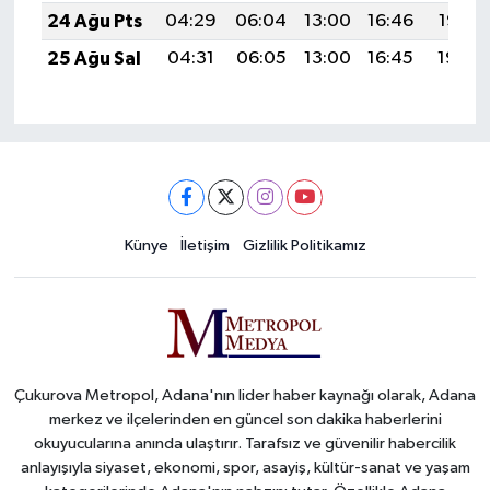
24 Ağu Pts
04:29
06:04
13:00
16:46
19:47
25 Ağu Sal
04:31
06:05
13:00
16:45
19:46
Künye
İletişim
Gizlilik Politikamız
Çukurova Metropol, Adana'nın lider haber kaynağı olarak, Adana
merkez ve ilçelerinden en güncel son dakika haberlerini
okuyucularına anında ulaştırır. Tarafsız ve güvenilir habercilik
anlayışıyla siyaset, ekonomi, spor, asayiş, kültür-sanat ve yaşam