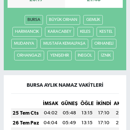
BURSA
BÜYÜK ORHAN
GEMLİK
HARMANCIK
KARACABEY
KELES
KESTEL
MUDANYA
MUSTAFA KEMALPAŞA
ORHANELİ
ORHANGAZİ
YENİŞEHİR
İNEGÖL
İZNİK
BURSA AYLIK NAMAZ VAKITLERI
İMSAK
GÜNEŞ
ÖĞLE
İKINDI
AKŞA
25 Tem Cts
04:02
05:48
13:15
17:10
20:33
26 Tem Paz
04:04
05:49
13:15
17:10
20:32