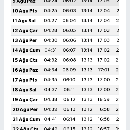
9 Ağu Paz
04:24
06:02
13:14
17:05
20:17
10 Ağu Pts
04:25
06:03
13:14
17:04
20:16
11 Ağu Sal
04:27
06:04
13:14
17:04
20:14
12 Ağu Çar
04:28
06:05
13:14
17:03
20:13
13 Ağu Per
04:30
06:06
13:14
17:03
20:12
14 Ağu Cum
04:31
06:07
13:14
17:02
20:10
15 Ağu Cts
04:32
06:08
13:13
17:02
20:09
16 Ağu Paz
04:34
06:09
13:13
17:01
20:08
17 Ağu Pts
04:35
06:10
13:13
17:00
20:06
18 Ağu Sal
04:37
06:11
13:13
17:00
20:05
19 Ağu Çar
04:38
06:12
13:13
16:59
20:03
20 Ağu Per
04:39
06:13
13:12
16:58
20:02
21 Ağu Cum
04:41
06:14
13:12
16:58
20:01
22 Ağu Cts
04:42
06:15
13:12
16:57
19:59