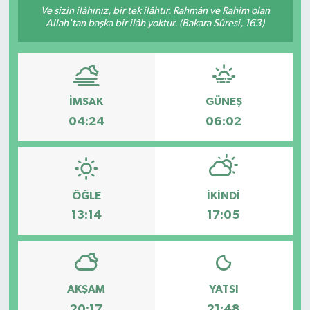
Ve sizin ilâhınız, bir tek ilâhtır. Rahmân ve Rahîm olan
Allah'tan başka bir ilâh yoktur. (Bakara Sûresi, 163)
Resmi İlanlar
İMSAK
GÜNEŞ
04:24
06:02
ÖĞLE
İKINDI
13:14
17:05
AKŞAM
YATSI
20:17
21:48