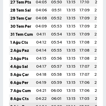
27 Tem Pts
04:05
05:50
13:15
17:10
20:31
28 Tem Sal
04:06
05:51
13:15
17:09
20:30
29 Tem Çar
04:08
05:52
13:15
17:09
20:29
30 Tem Per
04:09
05:53
13:15
17:09
20:28
31 Tem Cum
04:11
05:54
13:15
17:09
20:27
1 Ağu Cts
04:12
05:54
13:15
17:08
20:26
2 Ağu Paz
04:14
05:55
13:15
17:08
20:25
3 Ağu Pts
04:15
05:56
13:15
17:08
20:24
4 Ağu Sal
04:17
05:57
13:15
17:07
20:23
5 Ağu Çar
04:18
05:58
13:15
17:07
20:22
6 Ağu Per
04:19
05:59
13:15
17:06
20:20
7 Ağu Cum
04:21
06:00
13:15
17:06
20:19
8 Ağu Cts
04:22
06:01
13:15
17:05
20:18