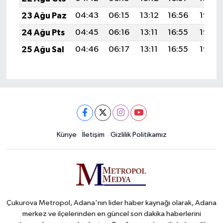
23 Ağu Paz
04:43
06:15
13:12
16:56
19:58
24 Ağu Pts
04:45
06:16
13:11
16:55
19:56
25 Ağu Sal
04:46
06:17
13:11
16:55
19:55
Künye
İletişim
Gizlilik Politikamız
Çukurova Metropol, Adana'nın lider haber kaynağı olarak, Adana
merkez ve ilçelerinden en güncel son dakika haberlerini