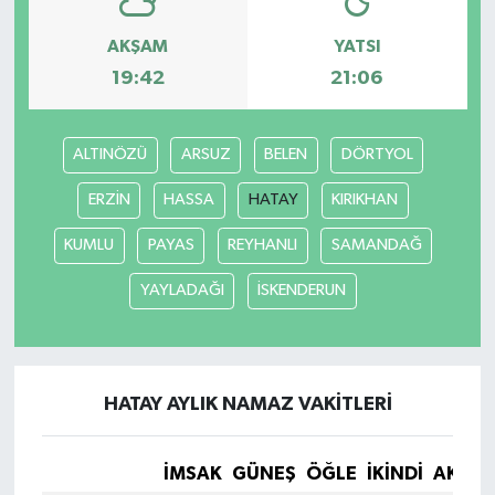
AKŞAM
YATSI
19:42
21:06
ALTINÖZÜ
ARSUZ
BELEN
DÖRTYOL
ERZİN
HASSA
HATAY
KIRIKHAN
KUMLU
PAYAS
REYHANLI
SAMANDAĞ
YAYLADAĞI
İSKENDERUN
HATAY AYLIK NAMAZ VAKITLERI
İMSAK
GÜNEŞ
ÖĞLE
İKINDI
AKŞA