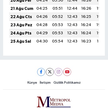
20 Ağu Per
04:24
05:50
12:44
16:26
19:28
21 Ağu Cum
04:25
05:51
12:44
16:26
19:26
22 Ağu Cts
04:26
05:52
12:43
16:25
19:25
23 Ağu Paz
04:28
05:53
12:43
16:24
19:24
24 Ağu Pts
04:29
05:53
12:43
16:24
19:22
25 Ağu Sal
04:30
05:54
12:43
16:23
19:21
Künye
İletişim
Gizlilik Politikamız