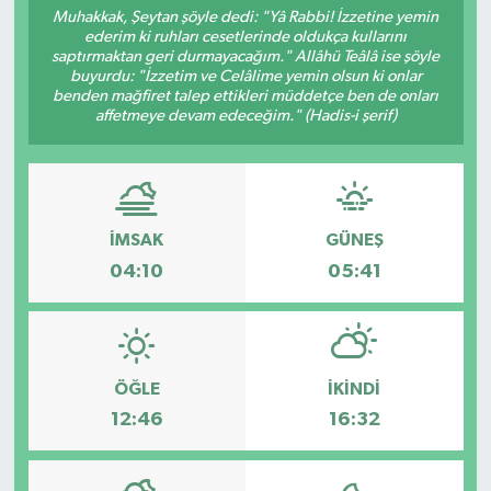
Muhakkak, Şeytan şöyle dedi: "Yâ Rabbi! İzzetine yemin
ederim ki ruhları cesetlerinde oldukça kullarını
Resmi İlanlar
saptırmaktan geri durmayacağım." Allâhü Teâlâ ise şöyle
buyurdu: "İzzetim ve Celâlime yemin olsun ki onlar
benden mağfiret talep ettikleri müddetçe ben de onları
affetmeye devam edeceğim." (Hadis-i şerif)
İMSAK
GÜNEŞ
04:10
05:41
ÖĞLE
İKINDI
12:46
16:32