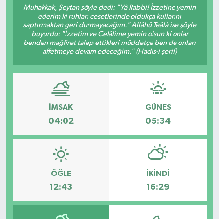
Muhakkak, Şeytan şöyle dedi: "Yâ Rabbi! İzzetine yemin
ederim ki ruhları cesetlerinde oldukça kullarını
Resmi İlanlar
saptırmaktan geri durmayacağım." Allâhü Teâlâ ise şöyle
buyurdu: "İzzetim ve Celâlime yemin olsun ki onlar
benden mağfiret talep ettikleri müddetçe ben de onları
affetmeye devam edeceğim." (Hadis-i şerif)
İMSAK
GÜNEŞ
04:02
05:34
ÖĞLE
İKINDI
12:43
16:29