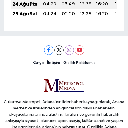
24 Ağu Pts
04:23
05:49
12:39
16:20
19:19
25 Ağu Sal
04:24
05:50
12:39
16:20
19:18
Künye
İletişim
Gizlilik Politikamız
Çukurova Metropol, Adana'nın lider haber kaynağı olarak, Adana
merkez ve ilçelerinden en güncel son dakika haberlerini
okuyucularına anında ulaştırır. Tarafsız ve güvenilir habercilik
anlayışıyla siyaset, ekonomi, spor, asayiş, kültür-sanat ve yaşam
kategorilerinde Adana'nın nabzını tutar. Özellikle Adana