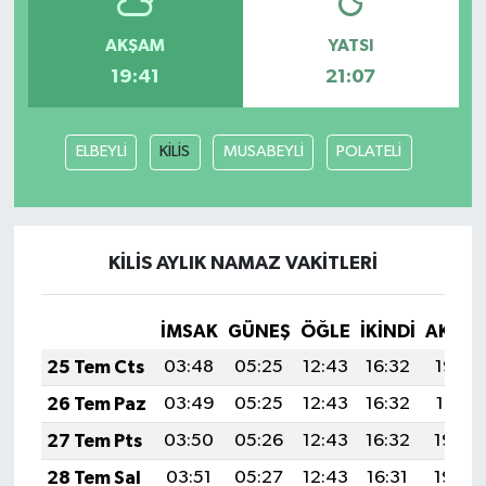
AKŞAM
YATSI
19:41
21:07
ELBEYLİ
KİLİS
MUSABEYLİ
POLATELİ
KİLİS AYLIK NAMAZ VAKITLERI
İMSAK
GÜNEŞ
ÖĞLE
İKINDI
AKŞA
25 Tem Cts
03:48
05:25
12:43
16:32
19:52
26 Tem Paz
03:49
05:25
12:43
16:32
19:51
27 Tem Pts
03:50
05:26
12:43
16:32
19:50
28 Tem Sal
03:51
05:27
12:43
16:31
19:49