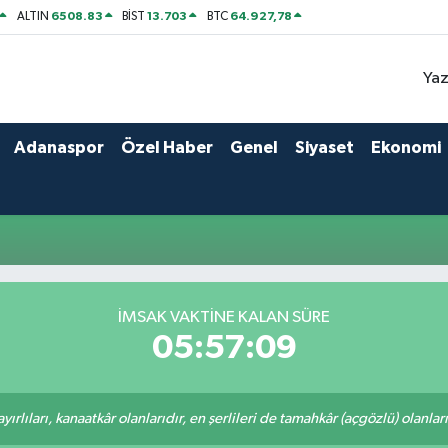
6508.83
13.703
64.927,78
ALTIN
BİST
BTC
Yaz
Adanaspor
Özel Haber
Genel
Siyaset
Ekonomi
İMSAK VAKTINE KALAN SÜRE
05:57:09
rlıları, kanaatkâr olanlarıdır, en şerlileri de tamahkâr (açgözlü) olanlarıd