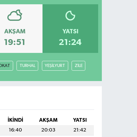
AKŞAM
YATSI
19:51
21:24
OKAT
TURHAL
YEŞİLYURT
ZİLE
İKINDI
AKŞAM
YATSI
16:40
20:03
21:42