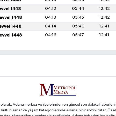
evvel 1448
04:12
05:44
12:42
levvel 1448
04:13
05:45
12:42
levvel 1448
04:14
05:46
12:41
levvel 1448
04:16
05:47
12:41
arak, Adana merkez ve ilçelerinden en güncel son dakika haberlerini o
iş, kültür-sanat ve yaşam kategorilerinde Adana'nın nabzını tutar. Özel
 ve özel röportajları sitemizde bulabilirsiniz. Adana haberleri için do