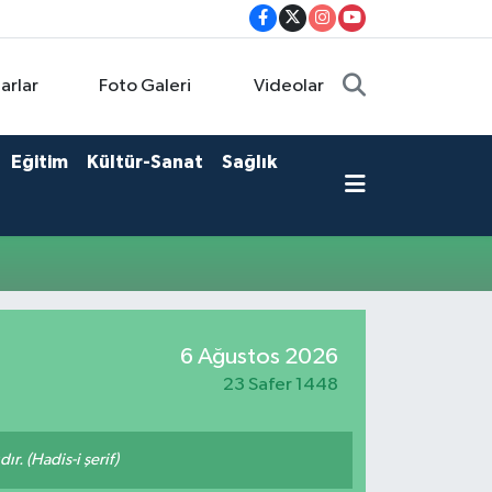
arlar
Foto Galeri
Videolar
Eğitim
Kültür-Sanat
Sağlık
6 Ağustos 2026
23 Safer 1448
ır. (Hadis-i şerif)