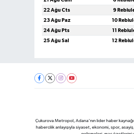
22 Ağu Cts
9 Rebiul
23 Ağu Paz
10 Rebiu
24 Ağu Pts
11 Rebiu
25 Ağu Sal
12 Rebiu
Çukurova Metropol, Adana'nın lider haber kaynağı ol
habercilik anlayışıyla siyaset, ekonomi, spor, asay
gelişmeleri, maç özetlerini