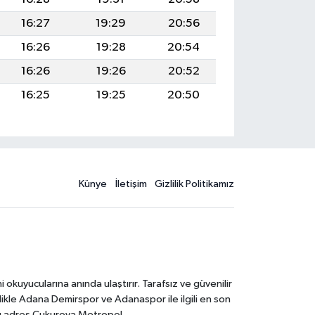
16:27
19:29
20:56
16:26
19:28
20:54
16:26
19:26
20:52
16:25
19:25
20:50
Künye
İletişim
Gizlilik Politikamız
kuyucularına anında ulaştırır. Tarafsız ve güvenilir
likle Adana Demirspor ve Adanaspor ile ilgili en son
ğru adres Çukurova Metropol.