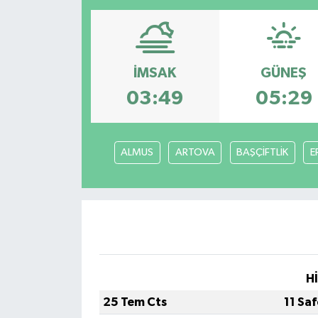
Resmi İlanlar
İMSAK
GÜNEŞ
03:49
05:29
ALMUS
ARTOVA
BAŞÇİFTLİK
E
H
25 Tem Cts
11 Sa