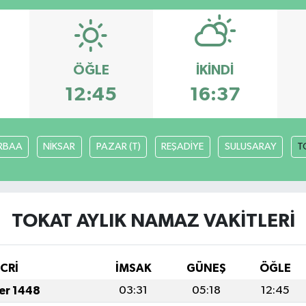
ÖĞLE
İKINDI
12:45
16:37
RBAA
NİKSAR
PAZAR (T)
REŞADİYE
SULUSARAY
T
TOKAT AYLIK NAMAZ VAKITLERI
İCRİ
İMSAK
GÜNEŞ
ÖĞLE
fer 1448
03:31
05:18
12:45