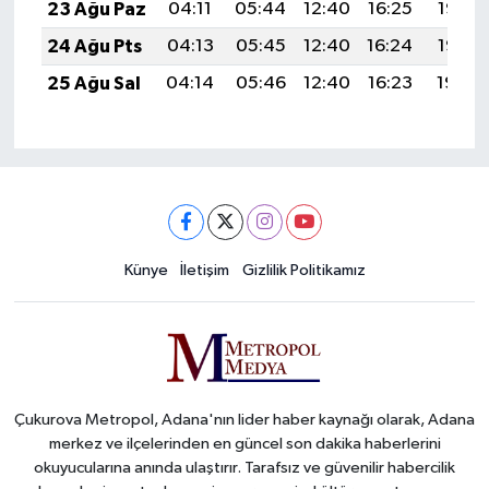
23 Ağu Paz
04:11
05:44
12:40
16:25
19:27
24 Ağu Pts
04:13
05:45
12:40
16:24
19:25
25 Ağu Sal
04:14
05:46
12:40
16:23
19:24
Künye
İletişim
Gizlilik Politikamız
Çukurova Metropol, Adana'nın lider haber kaynağı olarak, Adana
merkez ve ilçelerinden en güncel son dakika haberlerini
okuyucularına anında ulaştırır. Tarafsız ve güvenilir habercilik