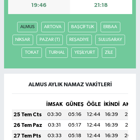
19:46
21:18
ALMUS
ARTOVA
BAŞÇİFTLİK
ERBAA
NİKSAR
PAZAR (T)
REŞADİYE
SULUSARAY
TOKAT
TURHAL
YEŞİLYURT
ZİLE
ALMUS AYLIK NAMAZ VAKITLERI
İMSAK
GÜNEŞ
ÖĞLE
İKINDI
AKŞA
25 Tem Cts
03:30
05:16
12:44
16:39
20:02
26 Tem Paz
03:31
05:17
12:44
16:39
20:01
27 Tem Pts
03:33
05:18
12:44
16:39
20:00