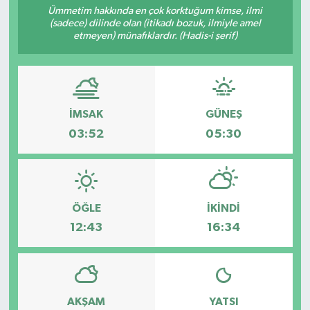
Ümmetim hakkında en çok korktuğum kimse, ilmi
(sadece) dilinde olan (itikadı bozuk, ilmiyle amel
Resmi İlanlar
etmeyen) münafıklardır. (Hadis-i şerif)
İMSAK
GÜNEŞ
03:52
05:30
ÖĞLE
İKINDI
12:43
16:34
AKŞAM
YATSI