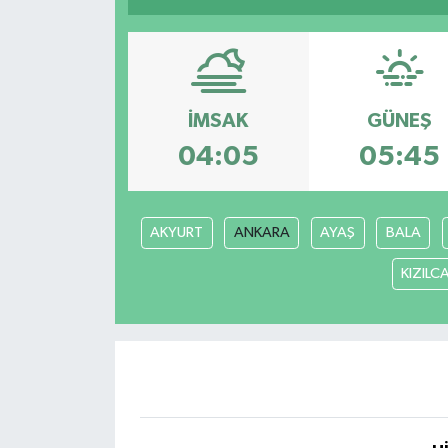
Resmi İlanlar
İMSAK
GÜNEŞ
04:05
05:45
AKYURT
ANKARA
AYAŞ
BALA
KIZIL