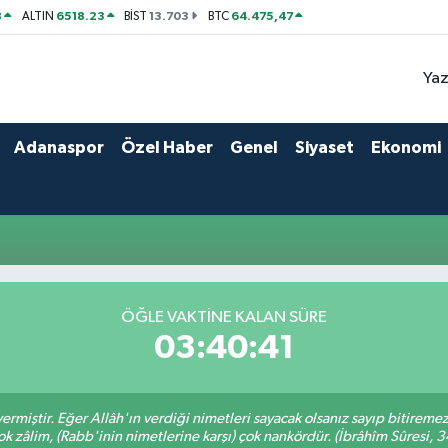
8
6518.23
13.703
64.475,47
ALTIN
BİST
BTC
Yaz
Adanaspor
Özel Haber
Genel
Siyaset
Ekonomi
ÖĞLE VAKTINE KALAN SÜRE
03:40:41
ermiştir. Eğer Allâh'ın verdiği nimetleri sayacak olsanız sayıp bitiremez
ok zâlim, (Rabb'inin nimetlerine karşı) çok nankördür. (İbrâhîm Sûresi, 3