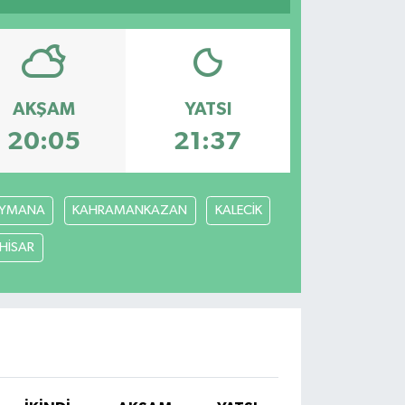
AKŞAM
YATSI
20:05
21:37
YMANA
KAHRAMANKAZAN
KALECİK
ÇHİSAR