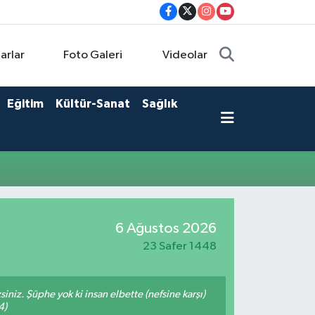
arlar
Foto Galeri
Videolar
Eğitim
Kültür-Sanat
Sağlık
6 Ağustos 2026
23 Safer 1448
siniz. Şüphe yok ki insan elbette (nefsine karşı)
4)