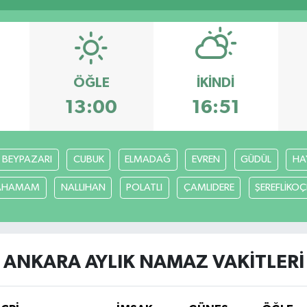
ÖĞLE
İKINDI
13:00
16:51
BEYPAZARI
CUBUK
ELMADAĞ
EVREN
GÜDÜL
HA
CAHAMAM
NALLIHAN
POLATLI
ÇAMLIDERE
ŞEREFLİKO
ANKARA AYLIK NAMAZ VAKITLERI