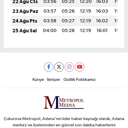
22 Ağu Cts
03:56
05:25
12:20
16:03
19:04
23 Ağu Paz
03:57
05:26
12:19
16:03
19:03
24 Ağu Pts
03:58
05:27
12:19
16:02
19:02
25 Ağu Sal
04:00
05:28
12:19
16:01
19:00
Künye
İletişim
Gizlilik Politikamız
Çukurova Metropol, Adana'nın lider haber kaynağı olarak, Adana
merkez ve ilçelerinden en güncel son dakika haberlerini