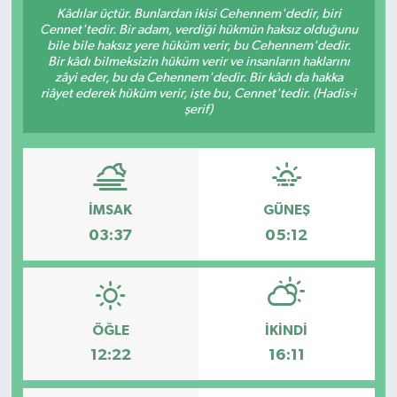
Kâdılar üçtür. Bunlardan ikisi Cehennem'dedir, biri
Cennet'tedir. Bir adam, verdiği hükmün haksız olduğunu
Resmi İlanlar
bile bile haksız yere hüküm verir, bu Cehennem'dedir.
Bir kâdı bilmeksizin hüküm verir ve insanların haklarını
zâyi eder, bu da Cehennem'dedir. Bir kâdı da hakka
riâyet ederek hüküm verir, işte bu, Cennet'tedir. (Hadis-i
şerif)
İMSAK
GÜNEŞ
03:37
05:12
ÖĞLE
İKINDI
12:22
16:11