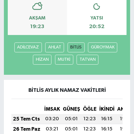
AKŞAM
YATSI
19:23
20:52
ADİLCEVAZ
AHLAT
BİTLİS
GÜROYMAK
HİZAN
MUTKİ
TATVAN
BİTLİS AYLIK NAMAZ VAKITLERI
İMSAK
GÜNEŞ
ÖĞLE
İKINDI
AKŞA
25 Tem Cts
03:20
05:01
12:23
16:15
19:36
26 Tem Paz
03:21
05:01
12:23
16:15
19:35