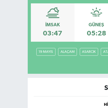
Resmi İlanlar
İMSAK
GÜNEŞ
03:47
05:28
19 MAYIS
ALAÇAM
ASARCIK
AT
S
H