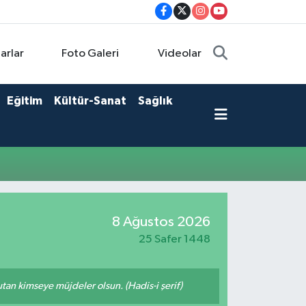
arlar
Foto Galeri
Videolar
Eğitim
Kültür-Sanat
Sağlık
8 Ağustos 2026
25 Safer 1448
tutan kimseye müjdeler olsun. (Hadis-i şerif)