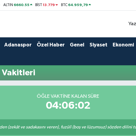
6660.55
13.779
64.959,79
ALTIN
BİST
BTC
Yaz
Adanaspor
Özel Haber
Genel
Siyaset
Ekonomi
Vakitleri
ÖĞLE VAKTINE KALAN SÜRE
04:06:02
eden (zekât ve sadakasını veren), fuzûlî (boş ve lüzumsuz) sözden dilini 