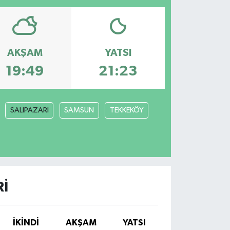
AKŞAM
YATSI
19:49
21:23
SALIPAZARI
SAMSUN
TEKKEKÖY
RI
İKINDI
AKŞAM
YATSI