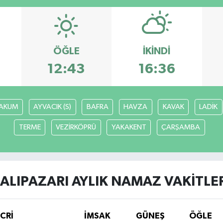
ÖĞLE
İKINDI
12:43
16:36
AKUM
AYVACIK (S)
BAFRA
HAVZA
KAVAK
LADİK
TERME
VEZİRKÖPRÜ
YAKAKENT
ÇARŞAMBA
ALIPAZARI AYLIK NAMAZ VAKITLE
İCRİ
İMSAK
GÜNEŞ
ÖĞLE