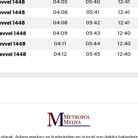
evvel 1448
04:05
05:40
12:41
evvel 1448
04:06
05:41
12:41
evvel 1448
04:08
05:42
12:41
levvel 1448
04:09
05:43
12:40
levvel 1448
04:11
05:44
12:40
levvel 1448
04:12
05:45
12:40
arak, Adana merkez ve ilçelerinden en güncel son dakika haberlerini o