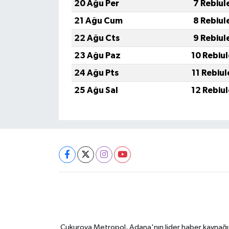
20 Ağu Per
7 Rebiul
21 Ağu Cum
8 Rebiul
22 Ağu Cts
9 Rebiul
23 Ağu Paz
10 Rebiu
24 Ağu Pts
11 Rebiu
25 Ağu Sal
12 Rebiu
Çukurova Metropol, Adana'nın lider haber kaynağı ol