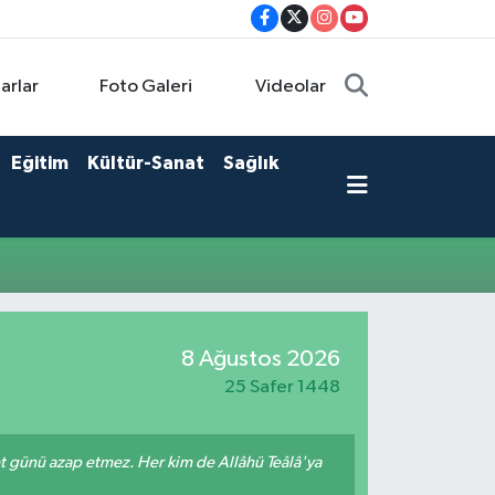
arlar
Foto Galeri
Videolar
Eğitim
Kültür-Sanat
Sağlık
8 Ağustos 2026
25 Safer 1448
met günü azap etmez. Her kim de Allâhü Teâlâ'ya