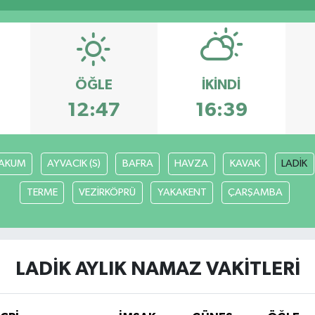
ÖĞLE
İKINDI
12:47
16:39
AKUM
AYVACIK (S)
BAFRA
HAVZA
KAVAK
LADİK
TERME
VEZİRKÖPRÜ
YAKAKENT
ÇARŞAMBA
LADİK AYLIK NAMAZ VAKITLERI