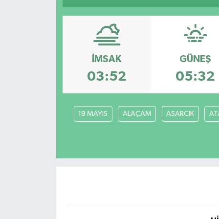
Resmi İlanlar
İMSAK
GÜNEŞ
03:52
05:32
19 MAYIS
ALAÇAM
ASARCIK
AT