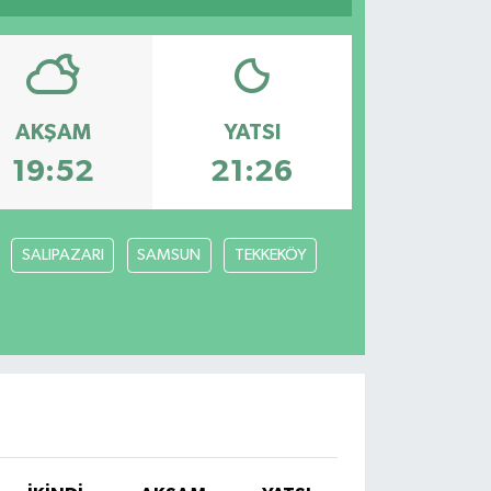
AKŞAM
YATSI
19:52
21:26
SALIPAZARI
SAMSUN
TEKKEKÖY