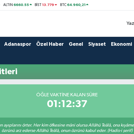
6660.55
13.779
64.960,21
ALTIN
BİST
BTC
Yaz
Adanaspor
Özel Haber
Genel
Siyaset
Ekonomi
tleri
ÖĞLE VAKTINE KALAN SÜRE
01:12:37
nun ayıplarını örter. Her kim öfkesine mâni olursa Allâhü Teâlâ, ona kıyâ
özrünü arz ederse Allâhü Teâlâ, onun özrünü kabul eder. (Hadis-i şerif)