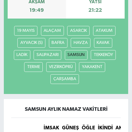
AKŞAM
YATSI
19:49
21:22
19 MAYIS
ALAÇAM
ASARCIK
ATAKUM
AYVACIK (S)
BAFRA
HAVZA
KAVAK
LADİK
SALIPAZARI
SAMSUN
TEKKEKÖY
TERME
VEZİRKÖPRÜ
YAKAKENT
ÇARŞAMBA
SAMSUN AYLIK NAMAZ VAKITLERI
İMSAK
GÜNEŞ
ÖĞLE
İKINDI
AKŞA