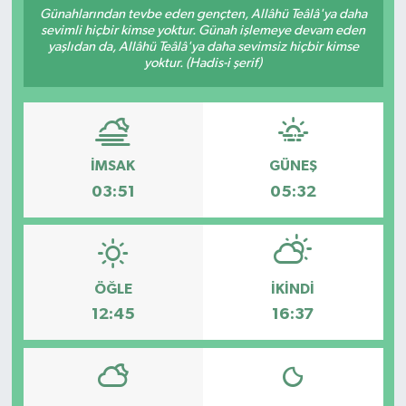
Günahlarından tevbe eden gençten, Allâhü Teâlâ'ya daha
sevimli hiçbir kimse yoktur. Günah işlemeye devam eden
Resmi İlanlar
yaşlıdan da, Allâhü Teâlâ'ya daha sevimsiz hiçbir kimse
yoktur. (Hadis-i şerif)
İMSAK
GÜNEŞ
03:51
05:32
ÖĞLE
İKINDI
12:45
16:37