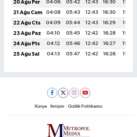
20 Ağu Per
04:06
05:42
12:43
16:30
19:35
21 Ağu Cum
04:08
05:43
12:43
16:30
19:33
22 Ağu Cts
04:09
05:44
12:43
16:29
19:32
23 Ağu Paz
04:10
05:45
12:42
16:28
19:30
24 Ağu Pts
04:12
05:46
12:42
16:27
19:29
25 Ağu Sal
04:13
05:47
12:42
16:26
19:27
Künye
İletişim
Gizlilik Politikamız