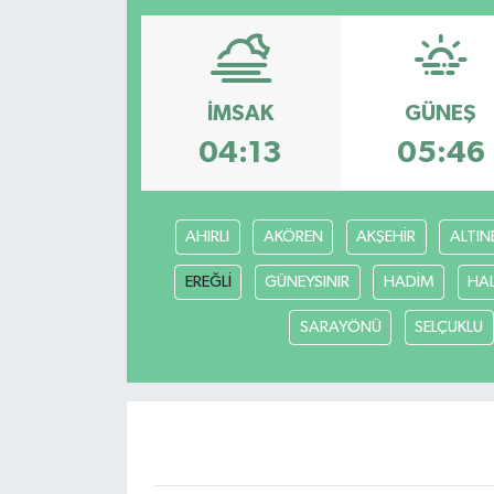
Resmi İlanlar
İMSAK
GÜNEŞ
04:13
05:46
AHIRLI
AKÖREN
AKŞEHİR
ALTIN
EREĞLİ
GÜNEYSINIR
HADİM
HA
SARAYÖNÜ
SELÇUKLU