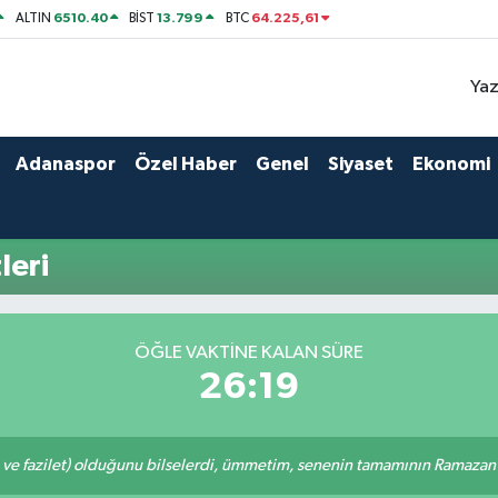
6510.40
13.799
64.225,61
ALTIN
BİST
BTC
Yaz
Adanaspor
Özel Haber
Genel
Siyaset
Ekonomi
leri
ÖĞLE VAKTINE KALAN SÜRE
26:19
 ve fazilet) olduğunu bilselerdi, ümmetim, senenin tamamının Ramazan o