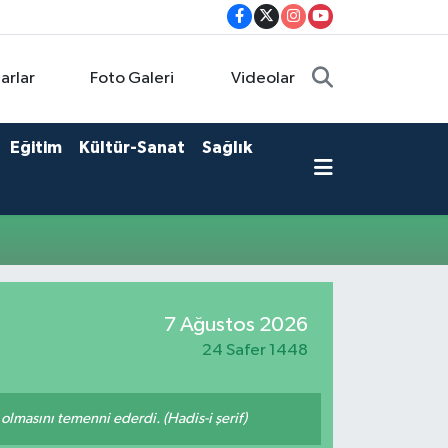
arlar
Foto Galeri
Videolar
Eğitim
Kültür-Sanat
Sağlık
7 Ağustos 2026
24 Safer 1448
lmasını temenni ederdi. (Hadis-i şerif)