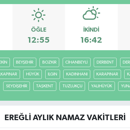
ÖĞLE
İKINDI
12:55
16:42
EKİN
BEYŞEHİR
BOZKIR
CİHANBEYLİ
DERBENT
DE
LKAPINAR
HÜYÜK
ILGIN
KADINHANI
KARAPINAR
K
SEYDİŞEHİR
TAŞKENT
TUZLUKÇU
YALIHÜYÜK
YUN
EREĞLİ AYLIK NAMAZ VAKITLERI