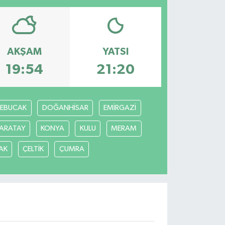
AKŞAM
YATSI
19:54
21:20
REBUCAK
DOĞANHİSAR
EMİRGAZİ
ARATAY
KONYA
KULU
MERAM
AK
ÇELTİK
ÇUMRA