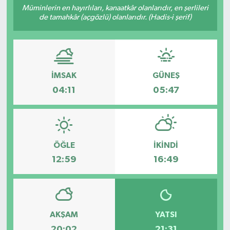
Müminlerin en hayırlıları, kanaatkâr olanlarıdır, en şerlileri
de tamahkâr (açgözlü) olanlarıdır. (Hadis-i şerif)
Resmi İlanlar
İMSAK
GÜNEŞ
04:11
05:47
ÖĞLE
İKINDI
12:59
16:49
AKŞAM
YATSI
20:02
21:31