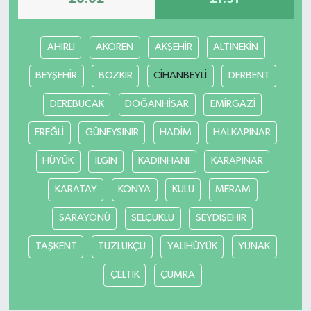
AHIRLI
AKÖREN
AKŞEHİR
ALTINEKİN
BEYŞEHİR
BOZKIR
CİHANBEYLİ
DERBENT
DEREBUCAK
DOĞANHİSAR
EMİRGAZİ
EREĞLİ
GÜNEYSINIR
HADİM
HALKAPINAR
HÜYÜK
ILGIN
KADINHANI
KARAPINAR
KARATAY
KONYA
KULU
MERAM
SARAYÖNÜ
SELÇUKLU
SEYDİŞEHİR
TAŞKENT
TUZLUKÇU
YALIHÜYÜK
YUNAK
ÇELTİK
ÇUMRA