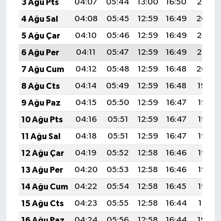
3 Ağu Pts
04:07
05:44
13:00
16:50
20:05
4 Ağu Sal
04:08
05:45
12:59
16:49
20:04
5 Ağu Çar
04:10
05:46
12:59
16:49
20:03
6 Ağu Per
04:11
05:47
12:59
16:49
20:02
7 Ağu Cum
04:12
05:48
12:59
16:48
20:00
8 Ağu Cts
04:14
05:49
12:59
16:48
19:59
9 Ağu Paz
04:15
05:50
12:59
16:47
19:58
10 Ağu Pts
04:16
05:51
12:59
16:47
19:57
11 Ağu Sal
04:18
05:51
12:59
16:47
19:56
12 Ağu Çar
04:19
05:52
12:58
16:46
19:55
13 Ağu Per
04:20
05:53
12:58
16:46
19:53
14 Ağu Cum
04:22
05:54
12:58
16:45
19:52
15 Ağu Cts
04:23
05:55
12:58
16:44
19:51
16 Ağu Paz
04:24
05:56
12:58
16:44
19:49