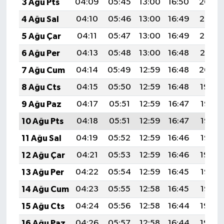
3 Ağu Pts
04:09
05:45
13:00
16:50
20:04
4 Ağu Sal
04:10
05:46
13:00
16:49
20:03
5 Ağu Çar
04:11
05:47
13:00
16:49
20:02
6 Ağu Per
04:13
05:48
13:00
16:48
20:01
7 Ağu Cum
04:14
05:49
12:59
16:48
20:00
8 Ağu Cts
04:15
05:50
12:59
16:48
19:59
9 Ağu Paz
04:17
05:51
12:59
16:47
19:58
10 Ağu Pts
04:18
05:51
12:59
16:47
19:57
11 Ağu Sal
04:19
05:52
12:59
16:46
19:55
12 Ağu Çar
04:21
05:53
12:59
16:46
19:54
13 Ağu Per
04:22
05:54
12:59
16:45
19:53
14 Ağu Cum
04:23
05:55
12:58
16:45
19:52
15 Ağu Cts
04:24
05:56
12:58
16:44
19:50
16 Ağu Paz
04:26
05:57
12:58
16:44
19:49