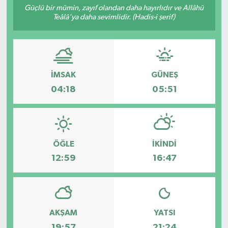
Güçlü bir mümin, zayıf olandan daha hayırlıdır ve Allâhü
Teâlâ'ya daha sevimlidir. (Hadis-i şerif)
Resmi İlanlar
İMSAK
GÜNEŞ
04:18
05:51
ÖĞLE
İKINDI
12:59
16:47
AKŞAM
YATSI
19:57
21:24