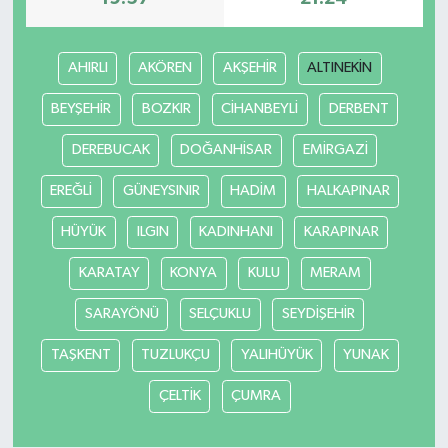
AHIRLI
AKÖREN
AKŞEHİR
ALTINEKİN
BEYŞEHİR
BOZKIR
CİHANBEYLİ
DERBENT
DEREBUCAK
DOĞANHİSAR
EMİRGAZİ
EREĞLİ
GÜNEYSINIR
HADİM
HALKAPINAR
HÜYÜK
ILGIN
KADINHANI
KARAPINAR
KARATAY
KONYA
KULU
MERAM
SARAYÖNÜ
SELÇUKLU
SEYDİŞEHİR
TAŞKENT
TUZLUKÇU
YALIHÜYÜK
YUNAK
ÇELTİK
ÇUMRA