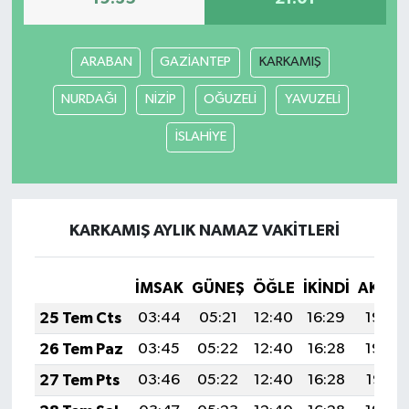
ARABAN
GAZİANTEP
KARKAMIŞ
NURDAĞI
NİZİP
OĞUZELİ
YAVUZELİ
İSLAHİYE
KARKAMIŞ AYLIK NAMAZ VAKITLERI
İMSAK
GÜNEŞ
ÖĞLE
İKINDI
AKŞA
25 Tem Cts
03:44
05:21
12:40
16:29
19:48
26 Tem Paz
03:45
05:22
12:40
16:28
19:48
27 Tem Pts
03:46
05:22
12:40
16:28
19:47