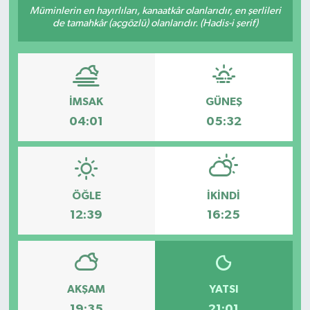
Müminlerin en hayırlıları, kanaatkâr olanlarıdır, en şerlileri
de tamahkâr (açgözlü) olanlarıdır. (Hadis-i şerif)
Resmi İlanlar
İMSAK
GÜNEŞ
04:01
05:32
ÖĞLE
İKINDI
12:39
16:25
AKŞAM
YATSI
19:35
21:01