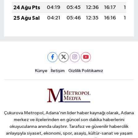
24 Ağu Pts
04:19
05:45
12:36
16:17
19:16
25 Ağu Sal
04:21
05:46
12:35
16:16
19:14
Künye
İletişim
Gizlilik Politikamız
Çukurova Metropol, Adana'nın lider haber kaynağı olarak, Adana
merkez ve ilçelerinden en güncel son dakika haberlerini
okuyucularına anında ulaştırır. Tarafsız ve güvenilir habercilik
anlayışıyla siyaset, ekonomi, spor, asayiş, kültür-sanat ve yaşam